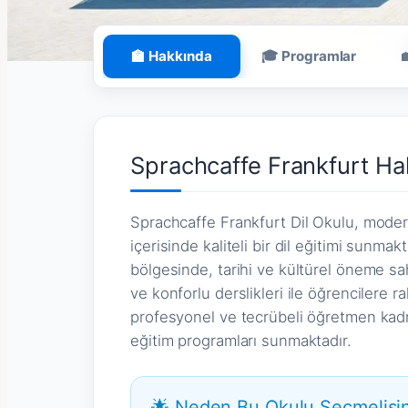
🏫 Hakkında
🎓 Programlar
Sprachcaffe Frankfurt Ha
Sprachcaffe Frankfurt Dil Okulu, moder
içerisinde kaliteli bir dil eğitimi sunm
bölgesinde, tarihi ve kültürel öneme s
ve konforlu derslikleri ile öğrencilere 
profesyonel ve tecrübeli öğretmen kadr
eğitim programları sunmaktadır.
🌟 Neden Bu Okulu Seçmelisin