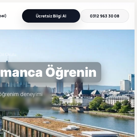
bai)
Ücretsiz Bilgi Al
0312 963 30 08
Dil Okulu
Almanca Öğrenin
a öğrenim deneyimi