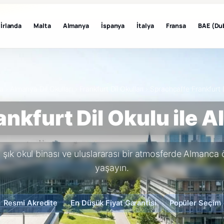
İrlanda
Malta
Almanya
İspanya
İtalya
Fransa
BAE (Du
a
›
Almanya Dil Okulları
›
Frankfurt Dil Okulları
›
Sprachcaffe Frankfurt 
ankfurt Dil Okulu ile 
 şık okul binası ve uluslararası bir atmosferde Almanc
yaşayın.
Resmi Akredite
En Düşük Fiyat Garantisi
Popüler Seçim