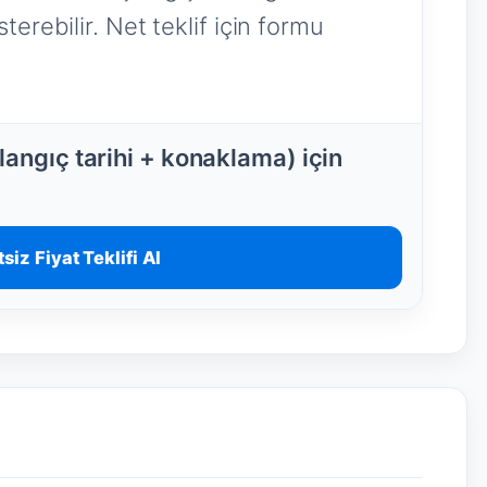
terebilir. Net teklif için formu
angıç tarihi + konaklama) için
siz Fiyat Teklifi Al