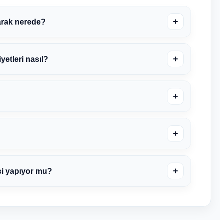
+
arak nerede?
+
etleri nasıl?
+
+
+
si yapıyor mu?