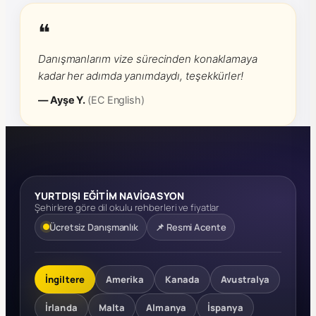
❝
Danışmanlarım vize sürecinden konaklamaya
kadar her adımda yanımdaydı, teşekkürler!
— Ayşe Y.
(EC English)
YURTDIŞI EĞİTİM NAVİGASYON
Şehirlere göre dil okulu rehberleri ve fiyatlar
Ücretsiz Danışmanlık
📌 Resmi Acente
İngiltere
Amerika
Kanada
Avustralya
İrlanda
Malta
Almanya
İspanya