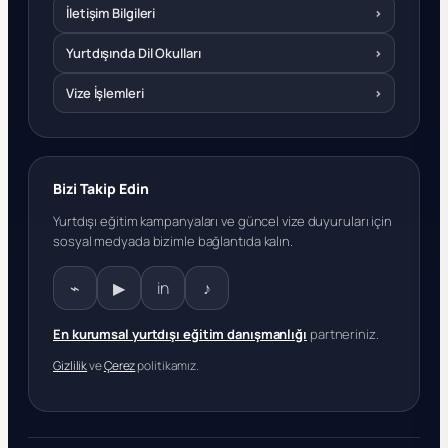
İletişim Bilgileri
›
Yurtdışında Dil Okulları
›
Vize İşlemleri
›
Bizi Takip Edin
Yurtdışı eğitim kampanyaları ve güncel vize duyuruları için
sosyal medyada bizimle bağlantıda kalın.
⌁
▶
in
♪
En kurumsal yurtdışı eğitim danışmanlığı
partneriniz.
Gizlilik
ve
Çerez
politikamız.