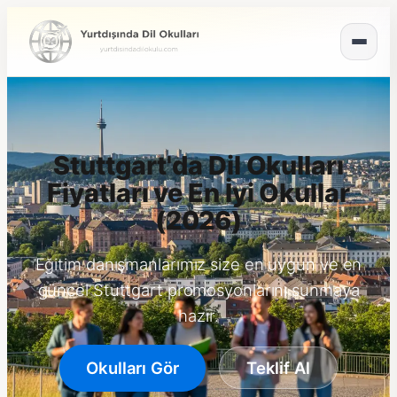
Stuttgart'da Dil Okulları
Fiyatları ve En İyi Okullar
(2026)
Eğitim danışmanlarımız size en uygun ve en
güncel Stuttgart promosyonlarını sunmaya
hazır.
Okulları Gör
Teklif Al