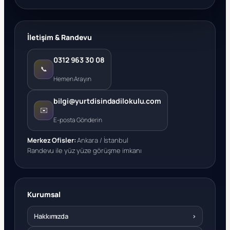
İletişim & Randevu
0312 963 30 08
📞
Hemen Arayın
bilgi@yurtdisindadilokulu.com
✉️
E-posta Gönderin
Merkez Ofisler:
Ankara / İstanbul
Randevu ile yüz yüze görüşme imkanı
Kurumsal
Hakkımızda
›