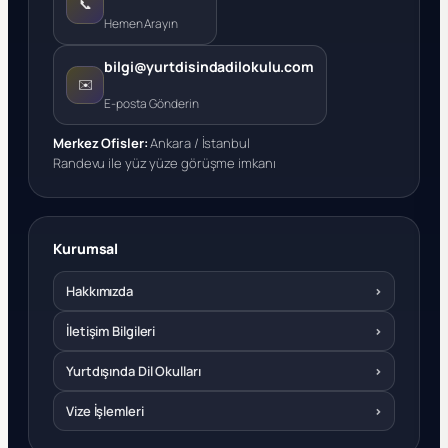
📞
Hemen Arayın
bilgi@yurtdisindadilokulu.com
✉️
E-posta Gönderin
Merkez Ofisler:
Ankara / İstanbul
Randevu ile yüz yüze görüşme imkanı
Kurumsal
Hakkımızda
›
İletişim Bilgileri
›
Yurtdışında Dil Okulları
›
Vize İşlemleri
›