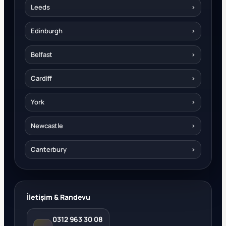
Leeds
›
Edinburgh
›
Belfast
›
Cardiff
›
York
›
Newcastle
›
Canterbury
›
İletişim & Randevu
0312 963 30 08