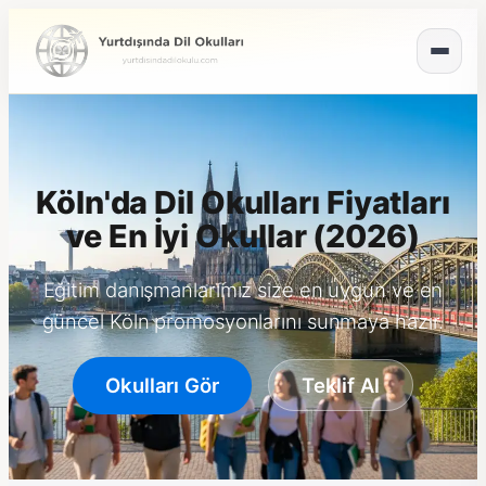
Köln'da Dil Okulları Fiyatları
ve En İyi Okullar (2026)
Eğitim danışmanlarımız size en uygun ve en
güncel Köln promosyonlarını sunmaya hazır.
Okulları Gör
Teklif Al