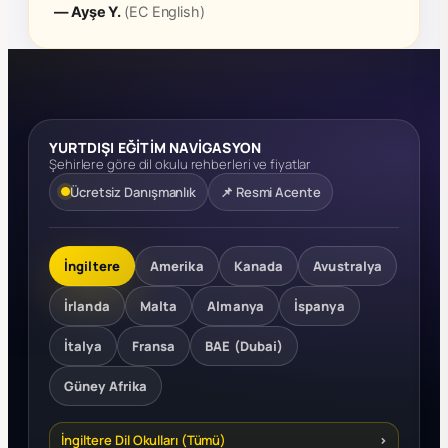
— Ayşe Y.
(EC English)
YURTDIŞI EĞİTİM NAVİGASYON
Şehirlere göre dil okulu rehberleri ve fiyatlar
Ücretsiz Danışmanlık
📌 Resmi Acente
İngiltere
Amerika
Kanada
Avustralya
İrlanda
Malta
Almanya
İspanya
İtalya
Fransa
BAE (Dubai)
Güney Afrika
İngiltere Dil Okulları (Tümü)
›