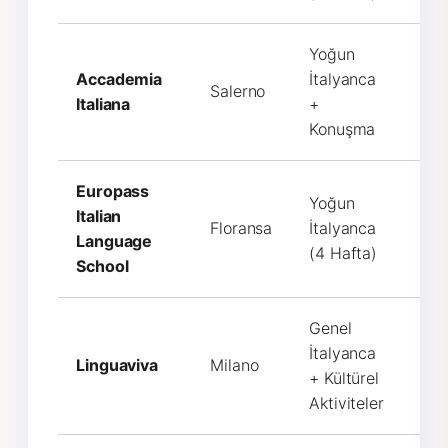
Yoğun
Accademia
İtalyanca
Salerno
€9
Italiana
+
Konuşma
Europass
Yoğun
Italian
Floransa
İtalyanca
€1
Language
(4 Hafta)
School
Genel
İtalyanca
Linguaviva
Milano
€11
+ Kültürel
Aktiviteler