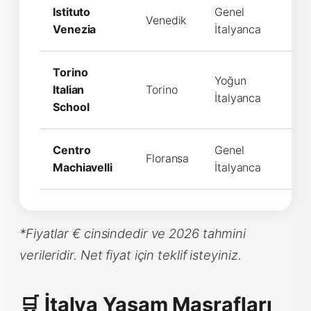
Istituto
Genel
Venedik
€8
Venezia
İtalyanca
Torino
Yoğun
Italian
Torino
€9
İtalyanca
School
Centro
Genel
Floransa
€9
Machiavelli
İtalyanca
*Fiyatlar € cinsindedir ve 2026 tahmini
verileridir. Net fiyat için teklif isteyiniz.
🛒 İtalya Yaşam Masrafları