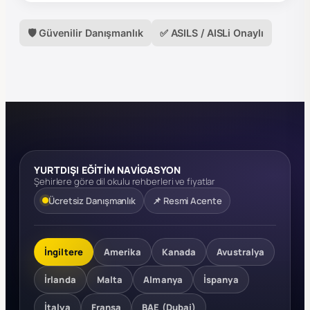
🛡️ Güvenilir Danışmanlık
✅ ASILS / AISLi Onaylı
YURTDIŞI EĞİTİM NAVİGASYON
Şehirlere göre dil okulu rehberleri ve fiyatlar
Ücretsiz Danışmanlık
📌 Resmi Acente
İngiltere
Amerika
Kanada
Avustralya
İrlanda
Malta
Almanya
İspanya
İtalya
Fransa
BAE (Dubai)