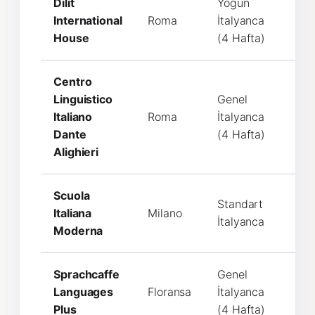
Dilit
Yoğun
International
Roma
İtalyanca
€11
House
(4 Hafta)
Centro
Linguistico
Genel
Italiano
Roma
İtalyanca
€8
Dante
(4 Hafta)
Alighieri
Scuola
Standart
Italiana
Milano
€9
İtalyanca
Moderna
Sprachcaffe
Genel
Languages
Floransa
İtalyanca
€10
Plus
(4 Hafta)