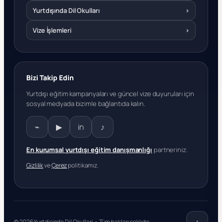
Yurtdışında Dil Okulları
›
Vize İşlemleri
›
Bizi Takip Edin
Yurtdışı eğitim kampanyaları ve güncel vize duyuruları için
sosyal medyada bizimle bağlantıda kalın.
⌁
▶
in
♪
En kurumsal yurtdışı eğitim danışmanlığı
partneriniz.
Gizlilik
ve
Çerez
politikamız.
© 2026 Yurtdisinda Dil Okullari • Tüm hakları saklıdır.
↑