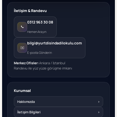
İletişim & Randevu
0312 963 30 08
📞
Hemen Arayın
bilgi@yurtdisindadilokulu.com
✉️
E-posta Gönderin
Merkez Ofisler:
Ankara / İstanbul
Randevu ile yüz yüze görüşme imkanı
Kurumsal
Hakkımızda
›
İletişim Bilgileri
›