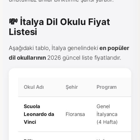
💸 İtalya Dil Okulu Fiyat
Listesi
Aşağıdaki tablo, İtalya genelindeki
en popüler
dil okullarının
2026 güncel liste fiyatlarıdır.
Okul Adı
Şehir
Program
Eği
Scuola
Genel
Leonardo da
Floransa
İtalyanca
€9
Vinci
(4 Hafta)