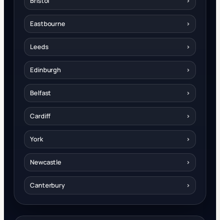
Bristol
›
Eastbourne
›
Leeds
›
Edinburgh
›
Belfast
›
Cardiff
›
York
›
Newcastle
›
Canterbury
›