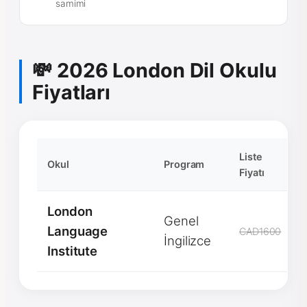
samimi
💸 2026 London Dil Okulu
Fiyatları
Liste
Okul
Program
İ
Fiyatı
London
Genel
Language
CAD1600
İngilizce
Institute