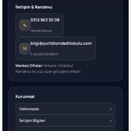
İletişim & Randevu
0312 963 30 08
📞
Hemen Arayın
bilgi@yurtdisindadilokulu.com
✉️
E-posta Gönderin
Merkez Ofisler:
Ankara / İstanbul
Randevu ile yüz yüze görüşme imkanı
Kurumsal
Hakkımızda
›
İletişim Bilgileri
›