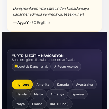
Danışmanlarım vize sürecinden konaklamaya
kadar her adımda yanımdaydı, teşekkürler!
— Ayşe Y.
(EC English)
YURTDIŞI EĞİTİM NAVİGASYON
Şehirlere göre dil okulu rehberleri ve fiyatlar
Ücretsiz Danışmanlık
📌 Resmi Acente
İngiltere
Amerika
Kanada
Avustralya
İrlanda
Malta
Almanya
İspanya
İtalya
Fransa
BAE (Dubai)