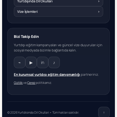
Yurtdışında Dil Okulları
›
Vize İşlemleri
›
Bizi Takip Edin
Yurtdışı eğitim kampanyaları ve güncel vize duyuruları için
sosyal medyada bizimle bağlantıda kalın.
⌁
▶
in
♪
En kurumsal yurtdışı eğitim danışmanlığı
partneriniz.
Gizlilik
ve
Çerez
politikamız.
© 2026 Yurtdisinda Dil Okullari • Tüm hakları saklıdır.
↑