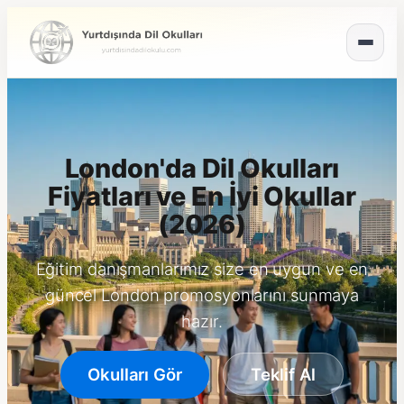
London'da Dil Okulları
Fiyatları ve En İyi Okullar
(2026)
Eğitim danışmanlarımız size en uygun ve en
güncel London promosyonlarını sunmaya
hazır.
Okulları Gör
Teklif Al