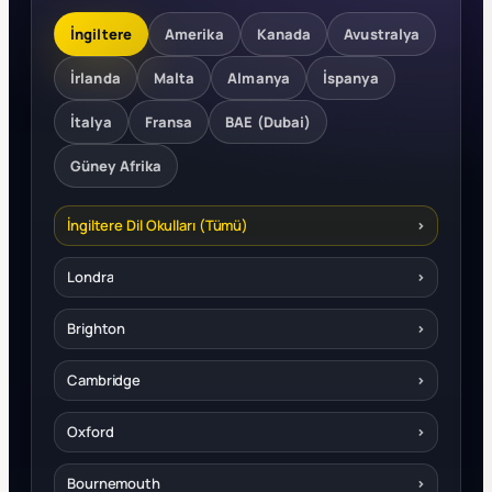
İngiltere
Amerika
Kanada
Avustralya
İrlanda
Malta
Almanya
İspanya
İtalya
Fransa
BAE (Dubai)
Güney Afrika
İngiltere Dil Okulları (Tümü)
›
Londra
›
Brighton
›
Cambridge
›
Oxford
›
Bournemouth
›