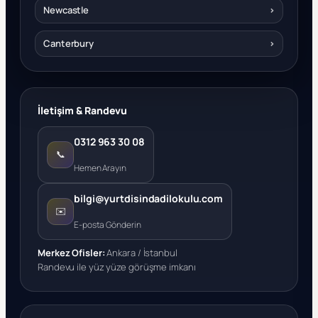
Newcastle
›
Canterbury
›
İletişim & Randevu
0312 963 30 08
📞
Hemen Arayın
bilgi@yurtdisindadilokulu.com
✉️
E-posta Gönderin
Merkez Ofisler:
Ankara / İstanbul
Randevu ile yüz yüze görüşme imkanı