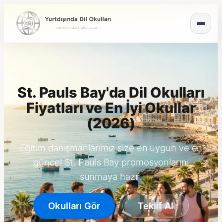
St. Pauls Bay'da Dil Okulları
Fiyatları ve En İyi Okullar
(2026)
Eğitim danışmanlarımız size en uygun ve en
güncel St. Pauls Bay promosyonlarını
sunmaya hazır.
Okulları Gör
Teklif Al