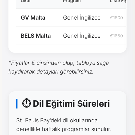
Okul
Program
Liste Fiyatı
GV Malta
Genel İngilizce
€1600
BELS Malta
Genel İngilizce
€1650
*Fiyatlar € cinsinden olup, tabloyu sağa
kaydırarak detayları görebilirsiniz.
⏱ Dil Eğitimi Süreleri
St. Pauls Bay’deki dil okullarında
genellikle haftalık programlar sunulur.