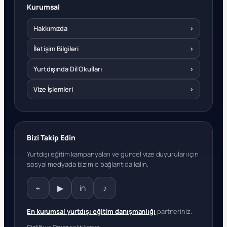
Kurumsal
Hakkımızda
›
İletişim Bilgileri
›
Yurtdışında Dil Okulları
›
Vize İşlemleri
›
Bizi Takip Edin
Yurtdışı eğitim kampanyaları ve güncel vize duyuruları için
sosyal medyada bizimle bağlantıda kalın.
⌁
▶
in
♪
En kurumsal yurtdışı eğitim danışmanlığı
partneriniz.