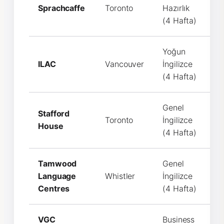
Sprachcaffe
Toronto
Hazırlık
C
(4 Hafta)
Yoğun
ILAC
Vancouver
İngilizce
C
(4 Hafta)
Genel
Stafford
Toronto
İngilizce
C
House
(4 Hafta)
Tamwood
Genel
Language
Whistler
İngilizce
C
Centres
(4 Hafta)
VGC
Business