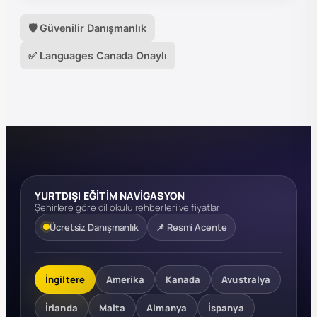
🛡️ Güvenilir Danışmanlık
✅ Languages Canada Onaylı
YURTDIŞI EĞİTİM NAVİGASYON
Şehirlere göre dil okulu rehberleri ve fiyatlar
Ücretsiz Danışmanlık
📌 Resmi Acente
İngiltere
Amerika
Kanada
Avustralya
İrlanda
Malta
Almanya
İspanya