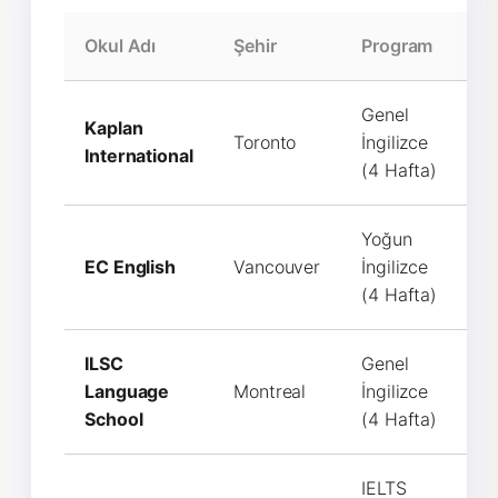
Okul Adı
Şehir
Program
Eğ
Genel
Kaplan
Toronto
İngilizce
C
International
(4 Hafta)
Yoğun
EC English
Vancouver
İngilizce
C
(4 Hafta)
ILSC
Genel
Language
Montreal
İngilizce
C
School
(4 Hafta)
IELTS