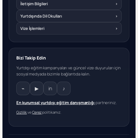
İletişim Bilgileri
›
Yurtdışında Dil Okulları
›
Vize İşlemleri
›
Bizi Takip Edin
Yurtdışı eğitim kampanyaları ve güncel vize duyuruları için
sosyal medyada bizimle bağlantıda kalın.
⌁
▶
in
♪
En kurumsal yurtdışı eğitim danışmanlığı
partneriniz.
Gizlilik
ve
Çerez
politikamız.