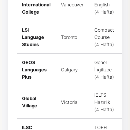
International
Vancouver
English
C
College
(4 Hafta)
LSI
Compact
Language
Toronto
Course
C
Studies
(4 Hafta)
GEOS
Genel
Languages
Calgary
İngilizce
C
Plus
(4 Hafta)
IELTS
Global
Victoria
Hazırlık
C
Village
(4 Hafta)
ILSC
TOEFL