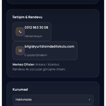
İletişim & Randevu
0312 963 30 08
📞
Hemen Arayın
bilgi@yurtdisindadilokulu.com
✉️
E-posta Gönderin
Merkez Ofisler:
Ankara / İstanbul
Randevu ile yüz yüze görüşme imkanı
Kurumsal
Hakkımızda
›