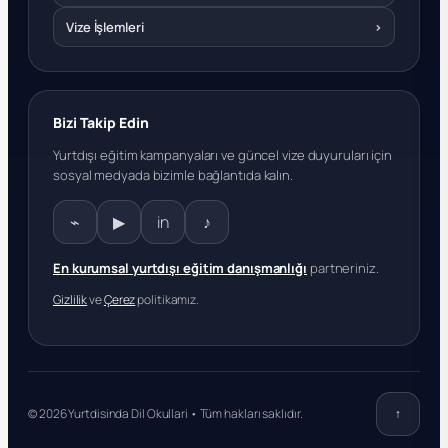
Vize İşlemleri
›
Bizi Takip Edin
Yurtdışı eğitim kampanyaları ve güncel vize duyuruları için
sosyal medyada bizimle bağlantıda kalın.
⌁
▶
in
♪
En kurumsal yurtdışı eğitim danışmanlığı
partneriniz.
Gizlilik
ve
Çerez
politikamız.
© 2026 Yurtdisinda Dil Okullari • Tüm hakları saklıdır.
↑