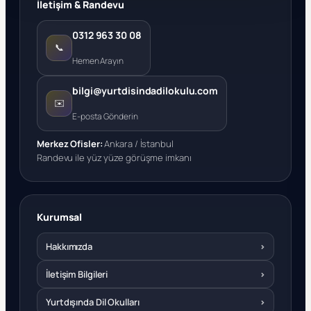
İletişim & Randevu
0312 963 30 08
📞
Hemen Arayın
bilgi@yurtdisindadilokulu.com
✉️
E-posta Gönderin
Merkez Ofisler:
Ankara / İstanbul
Randevu ile yüz yüze görüşme imkanı
Kurumsal
Hakkımızda
›
İletişim Bilgileri
›
Yurtdışında Dil Okulları
›