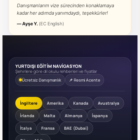
Danışmanlarım vize sürecinden konaklamaya
kadar her adımda yanımdaydı, teşekkürler!
— Ayşe Y.
(EC English)
YURTDIŞI EĞİTİM NAVİGASYON
Şehirlere göre dil okulu rehberleri ve fiyatlar
Ücretsiz Danışmanlık
📌 Resmi Acente
İngiltere
Amerika
Kanada
Avustralya
İrlanda
Malta
Almanya
İspanya
İtalya
Fransa
BAE (Dubai)