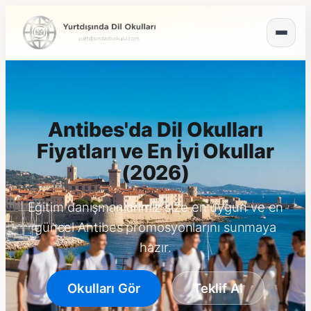
Antibes'da Dil Okulları
Fiyatları ve En İyi Okullar
(2026)
Eğitim danışmanlarımız size en uygun ve en
güncel Antibes promosyonlarını sunmaya
hazır.
Okulları Gör
Teklif Al