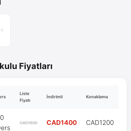
ı
→
ulu Fiyatları
Liste
ers
İndirimli
Konaklama
Fiyatı
20
CAD1400
CAD1200
CAD1600
ers