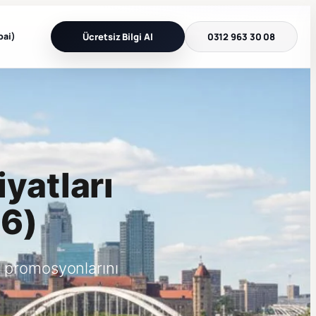
bai)
Ücretsiz Bilgi Al
0312 963 30 08
iyatları
26)
 promosyonlarını