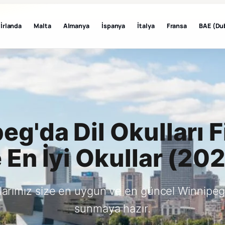
İrlanda
Malta
Almanya
İspanya
İtalya
Fransa
BAE (Du
g'da Dil Okulları F
 En İyi Okullar (20
larımız size en uygun ve en güncel Winnipeg
sunmaya hazır.