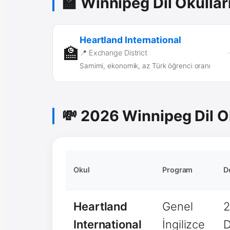
🏫 Winnipeg Dil Okullar
Heartland International
🏫
📍 Exchange District
Samimi, ekonomik, az Türk öğrenci oranı
💸 2026 Winnipeg Dil Ok
Okul
Program
D
Heartland
Genel
International
İngilizce
D