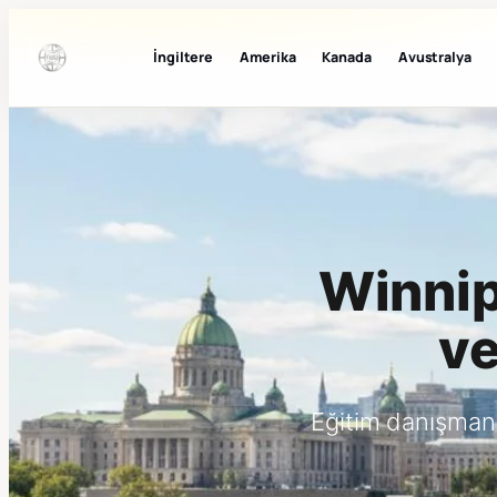
İngiltere
Amerika
Kanada
Avustralya
Winnipe
ve
Eğitim danışman