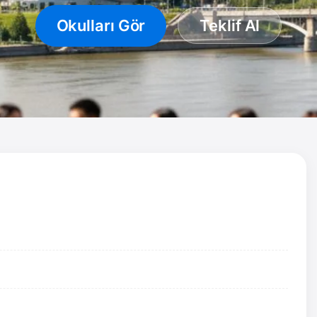
Okulları Gör
Teklif Al