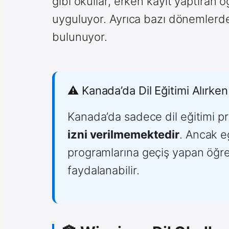
gibi okullar, erken kayıt yaptıran 
uyguluyor. Ayrıca bazı dönemlerde
bulunuyor.
⚠️ Kanada’da Dil Eğitimi Alırken
Kanada’da sadece dil eğitimi p
izni verilmemektedir
. Ancak e
programlarına geçiş yapan öğren
faydalanabilir.