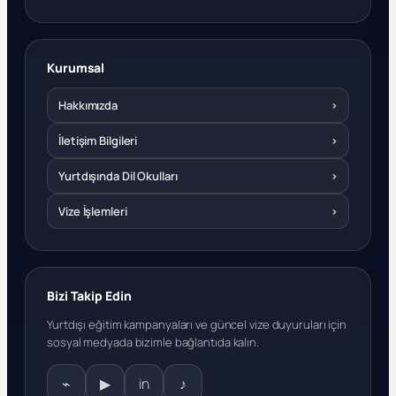
Kurumsal
Hakkımızda
›
İletişim Bilgileri
›
Yurtdışında Dil Okulları
›
Vize İşlemleri
›
Bizi Takip Edin
Yurtdışı eğitim kampanyaları ve güncel vize duyuruları için
sosyal medyada bizimle bağlantıda kalın.
⌁
▶
in
♪