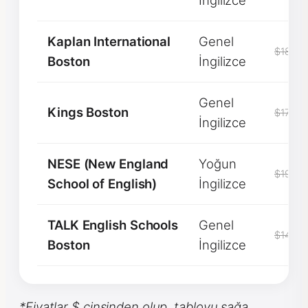
İngilizce
Kaplan International
Genel
$1850
Boston
İngilizce
Genel
Kings Boston
$1700
İngilizce
NESE (New England
Yoğun
$1900
School of English)
İngilizce
TALK English Schools
Genel
$1450
Boston
İngilizce
*Fiyatlar $ cinsinden olup, tabloyu sağa