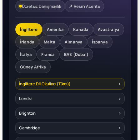
Ücretsiz Danışmanlık
📌 Resmi Acente
İngiltere
Amerika
Kanada
Avustralya
İrlanda
Malta
Almanya
İspanya
İtalya
Fransa
BAE (Dubai)
Güney Afrika
İngiltere Dil Okulları (Tümü)
›
Londra
›
Brighton
›
Cambridge
›