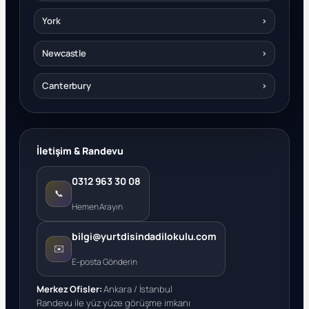
York
›
Newcastle
›
Canterbury
›
İletişim & Randevu
0312 963 30 08
📞
Hemen Arayın
bilgi@yurtdisindadilokulu.com
✉️
E-posta Gönderin
Merkez Ofisler:
Ankara / İstanbul
Randevu ile yüz yüze görüşme imkanı