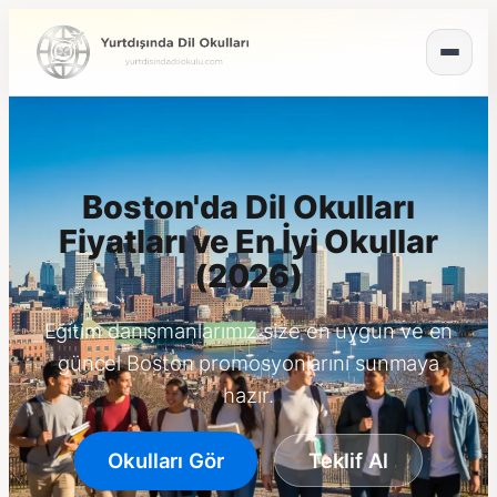
Boston'da Dil Okulları
Fiyatları ve En İyi Okullar
(2026)
Eğitim danışmanlarımız size en uygun ve en
güncel Boston promosyonlarını sunmaya
hazır.
Okulları Gör
Teklif Al