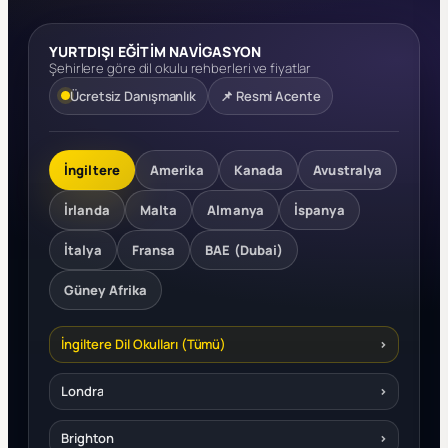
YURTDIŞI EĞİTİM NAVİGASYON
Şehirlere göre dil okulu rehberleri ve fiyatlar
Ücretsiz Danışmanlık
📌 Resmi Acente
İngiltere
Amerika
Kanada
Avustralya
İrlanda
Malta
Almanya
İspanya
İtalya
Fransa
BAE (Dubai)
Güney Afrika
İngiltere Dil Okulları (Tümü)
›
Londra
›
Brighton
›