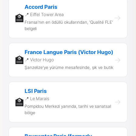
Accord Paris
📍 Eiffel Tower Area
🏫
→
Fransa'nın en ödüllü okullarından, 'Qualité FLE'
belgeli
France Langue Paris (Victor Hugo)
🏫
→
📍 Victor Hugo
Şanzelize'ye yürüme mesafesinde, şık ve butik
LSI Paris
📍 Le Marais
🏫
→
Pompidou Merkezi yanında, tarihi ve sanatsal
bölge