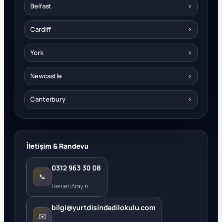
Belfast
›
Cardiff
›
York
›
Newcastle
›
Canterbury
›
İletişim & Randevu
0312 963 30 08
📞
Hemen Arayın
bilgi@yurtdisindadilokulu.com
✉️