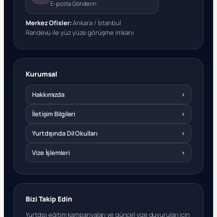
E-posta Gönderin
Merkez Ofisler:
Ankara / İstanbul
Randevu ile yüz yüze görüşme imkanı
Kurumsal
Hakkımızda
›
İletişim Bilgileri
›
Yurtdışında Dil Okulları
›
Vize İşlemleri
›
Bizi Takip Edin
Yurtdışı eğitim kampanyaları ve güncel vize duyuruları için