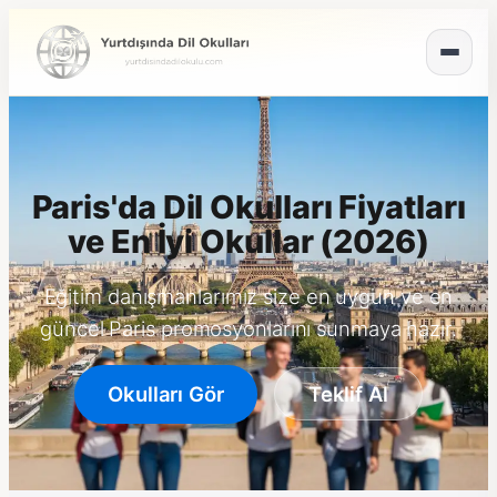
Paris'da Dil Okulları Fiyatları
ve En İyi Okullar (2026)
Eğitim danışmanlarımız size en uygun ve en
güncel Paris promosyonlarını sunmaya hazır.
Okulları Gör
Teklif Al