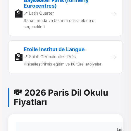
Bayswater Paris (formerly
Eurocentres)
🏫
→
📍 Latin Quarter
Sanat, moda ve tasarım odaklı ek ders
seçenekleri
Etoile Institut de Langue
🏫
→
📍 Saint-Germain-des-Prés
Kişiselleştirilmiş eğitim ve kültürel atölyeler
💸 2026 Paris Dil Okulu
Fiyatları
Liste