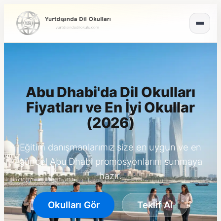
Abu Dhabi'da Dil Okulları
Fiyatları ve En İyi Okullar
(2026)
Eğitim danışmanlarımız size en uygun ve en
güncel Abu Dhabi promosyonlarını sunmaya
hazır.
Okulları Gör
Teklif Al