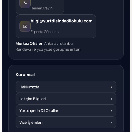
📞
Hemen Arayın
bilgi@yurtdisindadilokulu.com
✉️
E-posta Gönderin
Merkez Ofisler:
Ankara / İstanbul
Randevu ile yüz yüze görüşme imkanı
Kurumsal
Hakkımızda
›
İletişim Bilgileri
›
Yurtdışında Dil Okulları
›
Vize İşlemleri
›