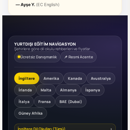
— Ayşe Y.
(EC English)
YURTDIŞI EĞİTİM NAVİGASYON
Şehirlere göre dil okulu rehberleri ve fiyatlar
Ücretsiz Danışmanlık
📌 Resmi Acente
İngiltere
Amerika
Kanada
Avustralya
İrlanda
Malta
Almanya
İspanya
İtalya
Fransa
BAE (Dubai)
Güney Afrika
İngiltere Dil Okulları (Tümü)
›