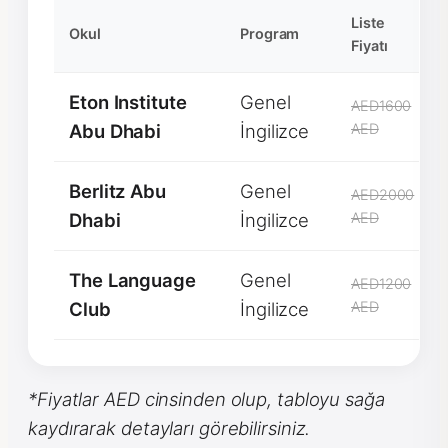
Liste
Okul
Program
Fiyatı
Eton Institute
Genel
AED1600
Abu Dhabi
İngilizce
AED
Berlitz Abu
Genel
AED2000
Dhabi
İngilizce
AED
The Language
Genel
AED1200
Club
İngilizce
AED
*Fiyatlar AED cinsinden olup, tabloyu sağa
kaydırarak detayları görebilirsiniz.