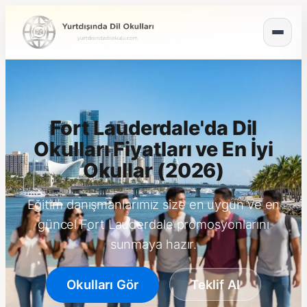
Fort Lauderdale'da Dil
Okulları Fiyatları ve En İyi
Okullar (2026)
Eğitim danışmanlarımız size en uygun ve en
güncel Fort Lauderdale promosyonlarını
sunmaya hazır.
Okulları Gör
Teklif Al