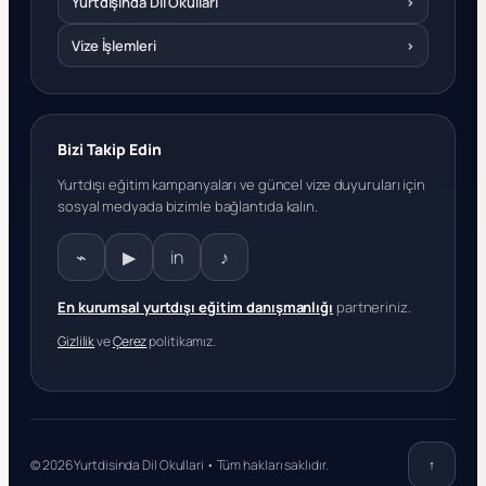
Yurtdışında Dil Okulları
›
Vize İşlemleri
›
Bizi Takip Edin
Yurtdışı eğitim kampanyaları ve güncel vize duyuruları için
sosyal medyada bizimle bağlantıda kalın.
⌁
▶
in
♪
En kurumsal yurtdışı eğitim danışmanlığı
partneriniz.
Gizlilik
ve
Çerez
politikamız.
© 2026 Yurtdisinda Dil Okullari • Tüm hakları saklıdır.
↑