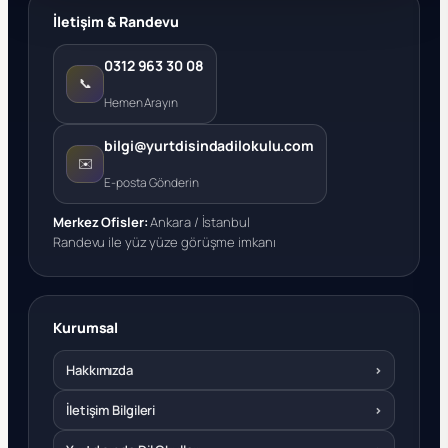
İletişim & Randevu
0312 963 30 08
📞
Hemen Arayın
bilgi@yurtdisindadilokulu.com
✉️
E-posta Gönderin
Merkez Ofisler:
Ankara / İstanbul
Randevu ile yüz yüze görüşme imkanı
Kurumsal
Hakkımızda
›
İletişim Bilgileri
›