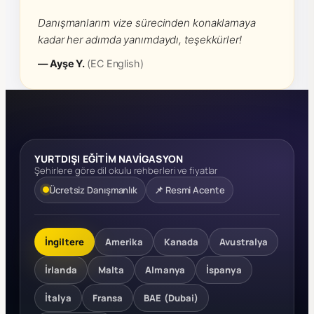
Danışmanlarım vize sürecinden konaklamaya
kadar her adımda yanımdaydı, teşekkürler!
— Ayşe Y.
(EC English)
YURTDIŞI EĞİTİM NAVİGASYON
Şehirlere göre dil okulu rehberleri ve fiyatlar
Ücretsiz Danışmanlık
📌 Resmi Acente
İngiltere
Amerika
Kanada
Avustralya
İrlanda
Malta
Almanya
İspanya
İtalya
Fransa
BAE (Dubai)