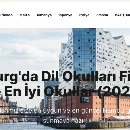
İrlanda
Malta
Almanya
İspanya
İtalya
Fransa
BAE (Du
g'da Dil Okulları Fi
 En İyi Okullar (20
larımız size en uygun ve en güncel Hamburg
sunmaya hazır.