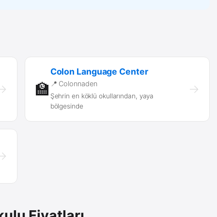
Colon Language Center
📍 Colonnaden
🏫
→
→
Şehrin en köklü okullarından, yaya
bölgesinde
→
ulu Fiyatları