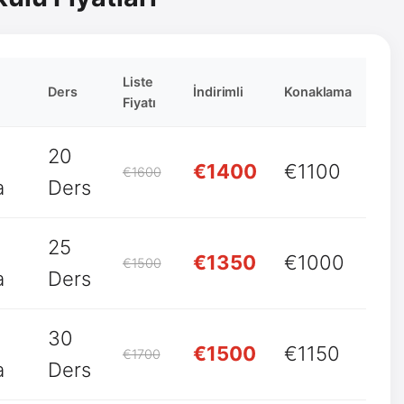
Liste
Ders
İndirimli
Konaklama
Fiyatı
20
€1400
€1100
€1600
a
Ders
25
€1350
€1000
€1500
a
Ders
30
€1500
€1150
€1700
a
Ders