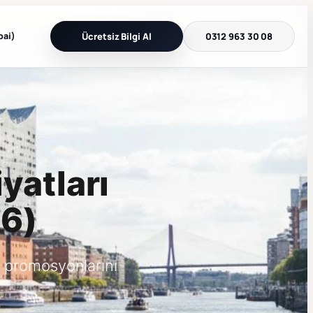
bai)
Ücretsiz Bilgi Al
0312 963 30 08
yatları
26)
 promosyonlarını