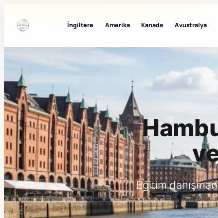
İngiltere
Amerika
Kanada
Avustralya
Hambur
ve
Eğitim danışman