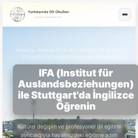
Anasayfa
›
Almanya Dil Okulları
›
Stuttgart Dil Okulları
›
IFA (Institut für Auslandsbeziehungen) Dil Okulu
IFA (Institut für
Auslandsbeziehungen)
ile Stuttgart'da İngilizce
Öğrenin
Kültürel değişim ve profesyonel dil eğitimi
ayrıcalığıyla hayalinizdeki eğitime adım