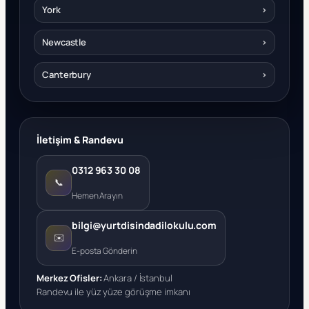
York
›
Newcastle
›
Canterbury
›
İletişim & Randevu
0312 963 30 08
📞
Hemen Arayın
bilgi@yurtdisindadilokulu.com
✉️
E-posta Gönderin
Merkez Ofisler:
Ankara / İstanbul
Randevu ile yüz yüze görüşme imkanı