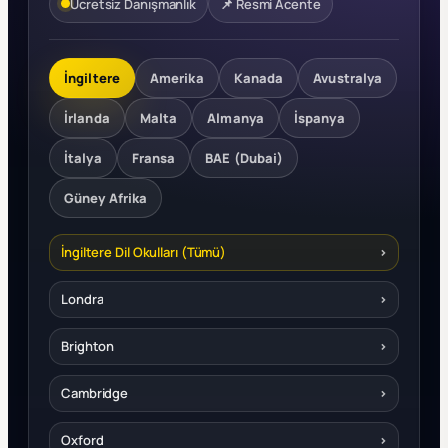
Ücretsiz Danışmanlık
📌 Resmi Acente
İngiltere
Amerika
Kanada
Avustralya
İrlanda
Malta
Almanya
İspanya
İtalya
Fransa
BAE (Dubai)
Güney Afrika
İngiltere Dil Okulları (Tümü)
›
Londra
›
Brighton
›
Cambridge
›
Oxford
›