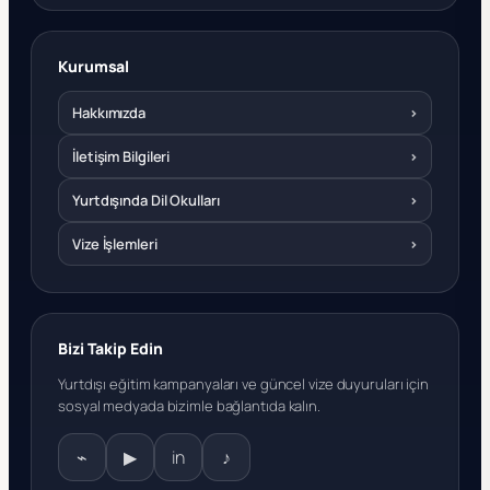
Kurumsal
Hakkımızda
›
İletişim Bilgileri
›
Yurtdışında Dil Okulları
›
Vize İşlemleri
›
Bizi Takip Edin
Yurtdışı eğitim kampanyaları ve güncel vize duyuruları için
sosyal medyada bizimle bağlantıda kalın.
⌁
▶
in
♪