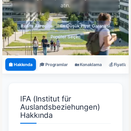
atın.
Resmi Akredite
En Düşük Fiyat Garantisi
Popüler Seçim
🏫 Hakkında
🎓 Programlar
🏡 Konaklama
💰 Fiyatlar
IFA (Institut für
Auslandsbeziehungen)
Hakkında