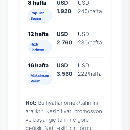
8 hafta
USD
USD
1.920
240/hafta
Popüler
Seçim
12 hafta
USD
USD
2.760
230/hafta
Hızlı
İlerleme
16 hafta
USD
USD
3.560
222/hafta
Maksimum
Verim
Not:
Bu fiyatlar örnek/tahmini
aralıktır. Kesin fiyat, promosyon
ve başlangıç tarihine göre
değişir. Net teklif için formu