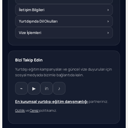
İletişim Bilgileri
›
Yurtdışında Dil Okulları
›
Vize İşlemleri
›
Bizi Takip Edin
Yurtdışı eğitim kampanyaları ve güncel vize duyuruları için
sosyal medyada bizimle bağlantıda kalın.
⌁
▶
in
♪
En kurumsal yurtdışı eğitim danışmanlığı
partneriniz.
Gizlilik
ve
Çerez
politikamız.