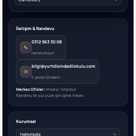
İletişim & Randevu
0312 963 30 08
📞
Hemen Arayın
bilgi@yurtdisindadilokulu.com
✉️
E-posta Gönderin
Merkez Ofisler:
Ankara / İstanbul
Randevu ile yüz yüze görüşme imkanı
Kurumsal
Hakkımızda
›