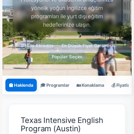
yönelik yoğun İngilizce eğitim
programları ile yurt dışı eğitim
hedeflerinize ulaşın.
Resmi Akredite
En Düşük Fiyat Garantisi
Popüler Seçim
🏫 Hakkında
🎓 Programlar
🏡 Konaklama
💰 Fiyatlar
Texas Intensive English
Program (Austin)