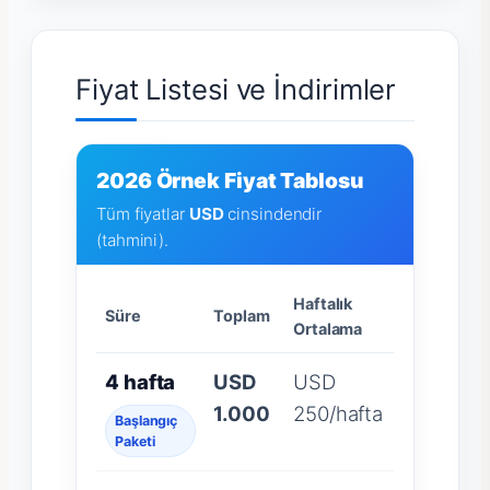
Fiyat Listesi ve İndirimler
2026 Örnek Fiyat Tablosu
Tüm fiyatlar
USD
cinsindendir
(tahmini).
Haftalık
Süre
Toplam
Ortalama
4 hafta
USD
USD
1.000
250/hafta
Başlangıç
Paketi