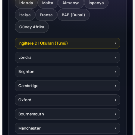
İrlanda
Malta
Almanya
İspanya
İtalya
Fransa
BAE (Dubai)
Güney Afrika
İngiltere Dil Okulları (Tümü)
›
Londra
›
Brighton
›
Cambridge
›
Oxford
›
Bournemouth
›
Manchester
›