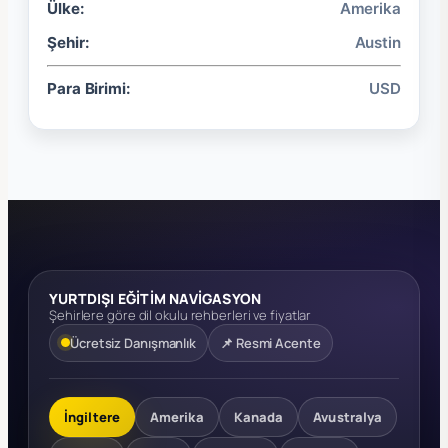
Ülke:
Amerika
Şehir:
Austin
Para Birimi:
USD
YURTDIŞI EĞİTİM NAVİGASYON
Şehirlere göre dil okulu rehberleri ve fiyatlar
Ücretsiz Danışmanlık
📌 Resmi Acente
İngiltere
Amerika
Kanada
Avustralya