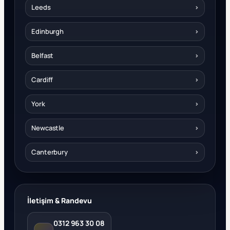
Leeds
›
Edinburgh
›
Belfast
›
Cardiff
›
York
›
Newcastle
›
Canterbury
›
İletişim & Randevu
0312 963 30 08