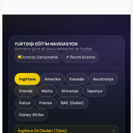
YURTDIŞI EĞİTİM NAVİGASYON
Şehirlere göre dil okulu rehberleri ve fiyatlar
Ücretsiz Danışmanlık
📌 Resmi Acente
İngiltere
Amerika
Kanada
Avustralya
İrlanda
Malta
Almanya
İspanya
İtalya
Fransa
BAE (Dubai)
Güney Afrika
İngiltere Dil Okulları (Tümü)
›