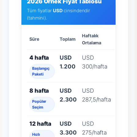
2026 Örnek Fiyat Tablosu
Tüm fiyatlar
USD
cinsindendir
(tahmini).
Haftalık
Süre
Toplam
Ortalama
4 hafta
USD
USD
1.200
300/hafta
Başlangıç
Paketi
8 hafta
USD
USD
2.300
287,5/hafta
Popüler
Seçim
12 hafta
USD
USD
3.300
275/hafta
Hızlı