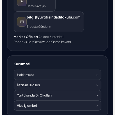
📞
Hemen Arayın
bilgi@yurtdisindadilokulu.com
✉️
E-posta Gönderin
Merkez Ofisler:
Ankara / İstanbul
Randevu ile yüz yüze görüşme imkanı
Kurumsal
Hakkımızda
›
İletişim Bilgileri
›
Yurtdışında Dil Okulları
›
Vize İşlemleri
›