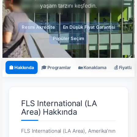
yaşam tarzını keşfedin.
Resmi Akredite
En Düşük Fiyat Garantisi
Popüler Seçim
🏫 Hakkında
🎓 Programlar
🏡 Konaklama
💰 Fiyatlar
FLS International (LA
Area) Hakkında
FLS International (LA Area), Amerika'nın