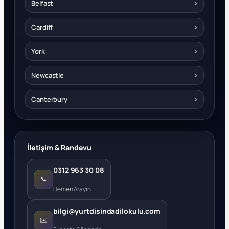
Belfast
›
Cardiff
›
York
›
Newcastle
›
Canterbury
›
İletişim & Randevu
0312 963 30 08
📞
Hemen Arayın
bilgi@yurtdisindadilokulu.com
✉️