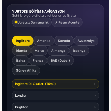
YURTDIŞI EĞİTİM NAVİGASYON
Şehirlere göre dil okulu rehberleri ve fiyatlar
Ücretsiz Danışmanlık
📌 Resmi Acente
İngiltere
Amerika
Kanada
Avustralya
İrlanda
Malta
Almanya
İspanya
İtalya
Fransa
BAE (Dubai)
Güney Afrika
İngiltere Dil Okulları (Tümü)
›
Londra
›
Brighton
›