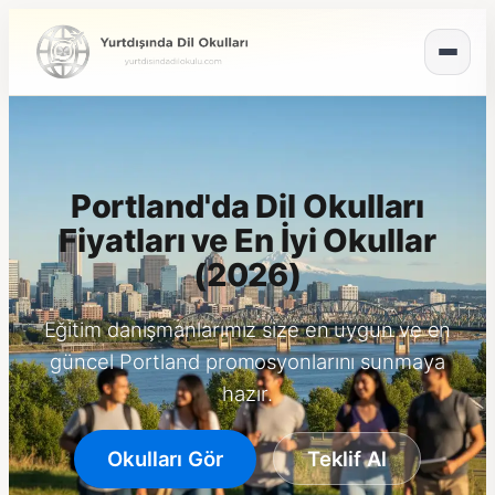
Portland'da Dil Okulları
Fiyatları ve En İyi Okullar
(2026)
Eğitim danışmanlarımız size en uygun ve en
güncel Portland promosyonlarını sunmaya
hazır.
Okulları Gör
Teklif Al