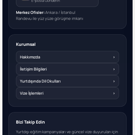
E-posta Gönderin
Merkez Ofisler:
Ankara / İstanbul
Randevu ile yüz yüze görüşme imkanı
Kurumsal
Hakkımızda
›
İletişim Bilgileri
›
Yurtdışında Dil Okulları
›
Vize İşlemleri
›
Bizi Takip Edin
Yurtdışı eğitim kampanyaları ve güncel vize duyuruları için