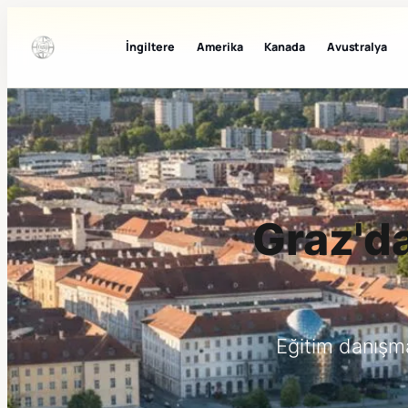
İngiltere
Amerika
Kanada
Avustralya
Graz'da
Eğitim danışm