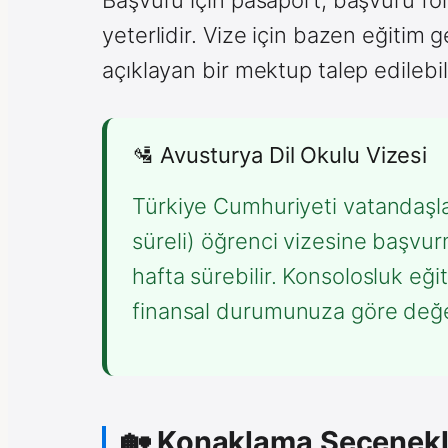
yeterlidir. Vize için bazen eğitim
açıklayan bir mektup talep edilebili
🛂 Avusturya Dil Okulu Vizesi
Türkiye Cumhuriyeti vatandaşları
süreli) öğrenci vizesine başvurm
hafta sürebilir. Konsolosluk eğ
finansal durumunuza göre değe
🏡 Konaklama Seçenekl