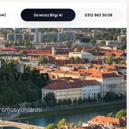
bai)
Ücretsiz Bilgi Al
0312 963 30 08
rı ve En
romosyonlarını