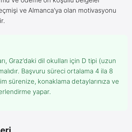
 geçmişi ve Almanca’ya olan motivasyonu
r.
, Graz’daki dil okulları için D tipi (uzun
alıdır. Başvuru süreci ortalama 4 ila 8
itim sürenize, konaklama detaylarınıza ve
rlendirme yapar.
eri