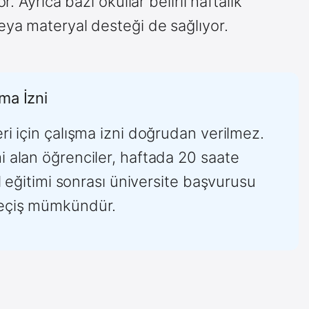
. Ayrıca bazı okullar belirli haftalık
ya materyal desteği de sağlıyor.
şma İzni
ri için çalışma izni doğrudan verilmez.
i alan öğrenciler, haftada 20 saate
il eğitimi sonrası üniversite başvurusu
geçiş mümkündür.