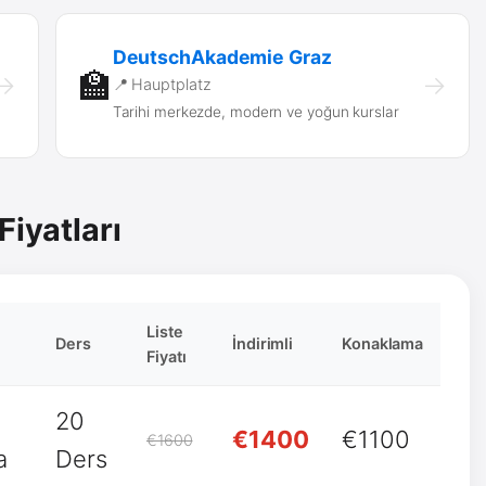
DeutschAkademie Graz
🏫
→
→
📍 Hauptplatz
Tarihi merkezde, modern ve yoğun kurslar
Fiyatları
Liste
Ders
İndirimli
Konaklama
Fiyatı
20
€1400
€1100
€1600
a
Ders