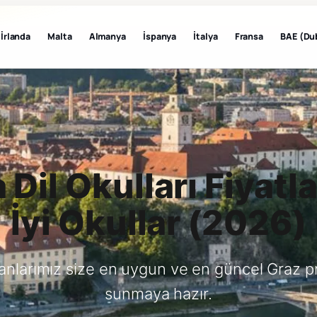
İrlanda
Malta
Almanya
İspanya
İtalya
Fransa
BAE (Du
 Dil Okulları Fiyatla
İyi Okullar (2026)
anlarımız size en uygun ve en güncel Graz p
sunmaya hazır.