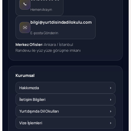
📞
Hemen Arayın
bilgi@yurtdisindadilokulu.com
✉️
E-posta Gönderin
Merkez Ofisler:
Ankara / İstanbul
Randevu ile yüz yüze görüşme imkanı
Kurumsal
Hakkımızda
›
İletişim Bilgileri
›
Yurtdışında Dil Okulları
›
Vize İşlemleri
›