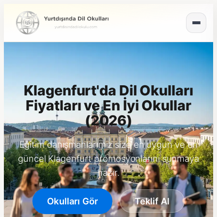
Klagenfurt'da Dil Okulları
Fiyatları ve En İyi Okullar
(2026)
Eğitim danışmanlarımız size en uygun ve en
güncel Klagenfurt promosyonlarını sunmaya
hazır.
Okulları Gör
Teklif Al