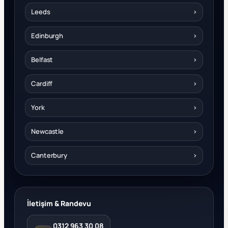
Leeds
›
Edinburgh
›
Belfast
›
Cardiff
›
York
›
Newcastle
›
Canterbury
›
İletişim & Randevu
0312 963 30 08