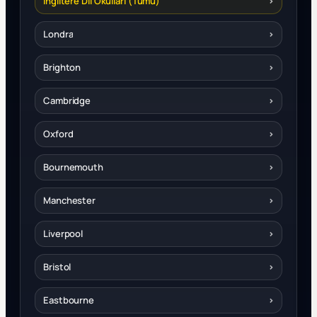
İngiltere Dil Okulları (Tümü)
›
Londra
›
Brighton
›
Cambridge
›
Oxford
›
Bournemouth
›
Manchester
›
Liverpool
›
Bristol
›
Eastbourne
›