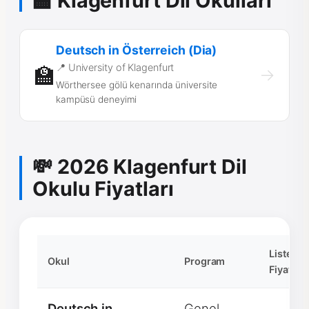
🏫 Klagenfurt Dil Okulları
Deutsch in Österreich (Dia)
📍 University of Klagenfurt
🏫
→
Wörthersee gölü kenarında üniversite
kampüsü deneyimi
💸 2026 Klagenfurt Dil
Okulu Fiyatları
Liste
Okul
Program
Fiyatı
Deutsch in
Genel