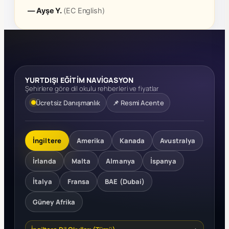
— Ayşe Y.
(EC English)
YURTDIŞI EĞİTİM NAVİGASYON
Şehirlere göre dil okulu rehberleri ve fiyatlar
Ücretsiz Danışmanlık
📌 Resmi Acente
İngiltere
Amerika
Kanada
Avustralya
İrlanda
Malta
Almanya
İspanya
İtalya
Fransa
BAE (Dubai)
Güney Afrika