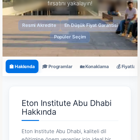
fırsatını yakalayın!
Resmi Akredite
En Düşük Fiyat Garantisi
Popüler Seçim
🏫 Hakkında
🎓 Programlar
🏡 Konaklama
💰 Fiyatlar
Eton Institute Abu Dhabi
Hakkında
Eton Institute Abu Dhabi, kaliteli dil
eğitimine önem verenler için ideal bir