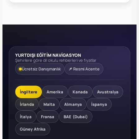
YURTDIŞI EĞİTİM NAVİGASYON
Şehirlere göre dil okulu rehberleri ve fiyatlar
Ücretsiz Danışmanlık
📌 Resmi Acente
İngiltere
Amerika
Kanada
Avustralya
İrlanda
Malta
Almanya
İspanya
İtalya
Fransa
BAE (Dubai)
Güney Afrika