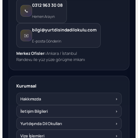
0312 963 30 08
📞
Hemen Arayın
bilgi@yurtdisindadilokulu.com
✉️
E-posta Gönderin
Merkez Ofisler:
Ankara / İstanbul
Randevu ile yüz yüze görüşme imkanı
Kurumsal
Hakkımızda
›
İletişim Bilgileri
›
Yurtdışında Dil Okulları
›
Vize İşlemleri
›