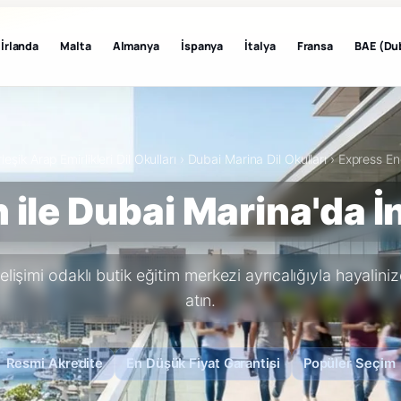
İrlanda
Malta
Almanya
İspanya
İtalya
Fransa
BAE (Du
rleşik Arap Emirlikleri Dil Okulları
›
Dubai Marina Dil Okulları
›
Express Eng
 ile Dubai Marina'da İ
l gelişimi odaklı butik eğitim merkezi ayrıcalığıyla hayalin
atın.
Resmi Akredite
En Düşük Fiyat Garantisi
Popüler Seçim