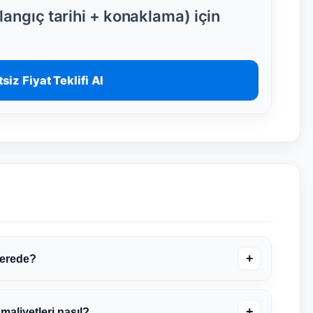
angıç tarihi + konaklama) için
siz Fiyat Teklifi Al
+
nerede?
+
aliyetleri nasıl?