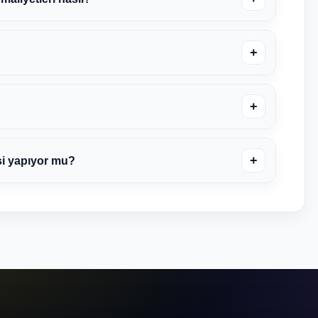
+
+
+
si yapıyor mu?