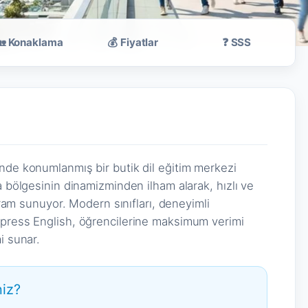
🏡 Konaklama
💰 Fiyatlar
❓ SSS
a
nde konumlanmış bir butik dil eğitim merkezi
a bölgesinin dinamizminden ilham alarak, hızlı ve
ogram sunuyor. Modern sınıfları, deneyimli
xpress English, öğrencilerine maksimum verimi
i sunar.
iz?