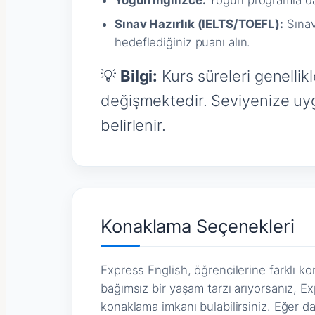
Yoğun İngilizce:
Yoğun programla dah
Sınav Hazırlık (IELTS/TOEFL):
Sınav
hedeflediğiniz puanı alın.
💡
Bilgi:
Kurs süreleri genellikl
değişmektedir. Seviyenize uygu
belirlenir.
Konaklama Seçenekleri
Express English, öğrencilerine farklı 
bağımsız bir yaşam tarzı arıyorsanız, Ex
konaklama imkanı bulabilirsiniz. Eğer d