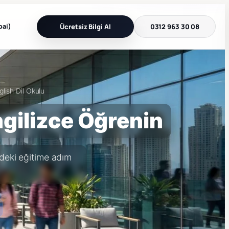
bai)
Ücretsiz Bilgi Al
0312 963 30 08
lish Dil Okulu
ngilizce Öğrenin
izdeki eğitime adım