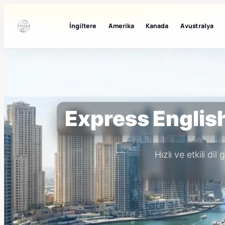
İngiltere
Amerika
Kanada
Avustralya
Anasayfa
›
Bi
Express English
Hızlı ve etkili di