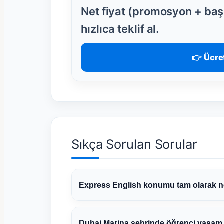
Net fiyat (promosyon + başl
hızlıca teklif al.
👉 Ücret
Sıkça Sorulan Sorular
Express English konumu tam olarak 
Dubai Marina şehrinde öğrenci yaşam m