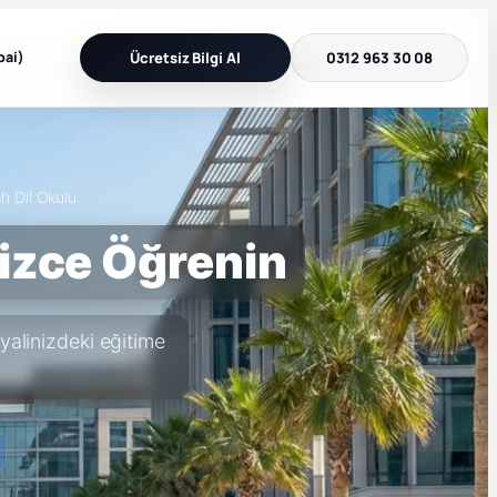
bai)
Ücretsiz Bilgi Al
0312 963 30 08
sh Dil Okulu
lizce Öğrenin
yalinizdeki eğitime