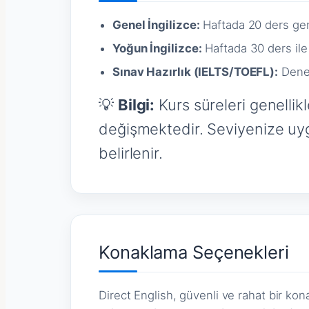
Genel İngilizce:
Haftada 20 ders genel
Yoğun İngilizce:
Haftada 30 ders ile hı
Sınav Hazırlık (IELTS/TOEFL):
Deney
💡
Bilgi:
Kurs süreleri genellikl
değişmektedir. Seviyenize uygu
belirlenir.
Konaklama Seçenekleri
Direct English, güvenli ve rahat bir ko