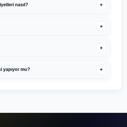
+
etleri nasıl?
+
+
+
si yapıyor mu?