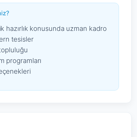
iz?
mik hazırlık konusunda uzman kadro
n tesisler
 topluluğu
m programları
eçenekleri