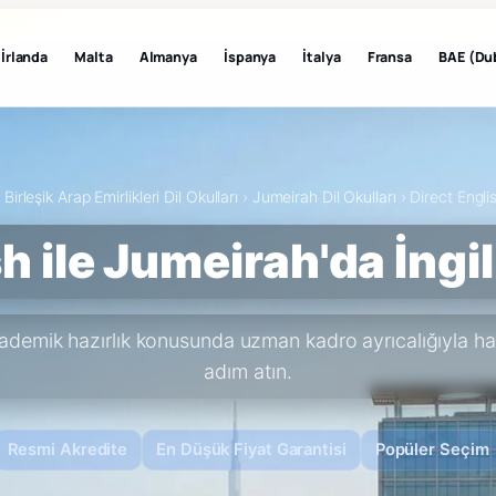
İrlanda
Malta
Almanya
İspanya
İtalya
Fransa
BAE (Du
›
Birleşik Arap Emirlikleri Dil Okulları
›
Jumeirah Dil Okulları
›
Direct Engli
sh ile Jumeirah'da İngi
akademik hazırlık konusunda uzman kadro ayrıcalığıyla ha
adım atın.
Resmi Akredite
En Düşük Fiyat Garantisi
Popüler Seçim