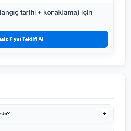
angıç tarihi + konaklama) için
siz Fiyat Teklifi Al
+
rede?