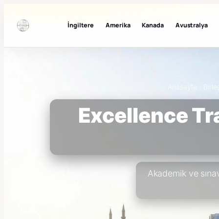
İngiltere
Amerika
Kanada
Avustralya
Anasayfa
›
Birle
Excellence Tra
Akademik ve sınav 