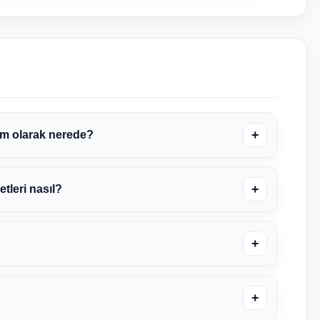
+
am olarak nerede?
+
tleri nasıl?
+
+