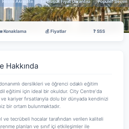
Resmi Akredite
En Düşük Fiyat Garantisi
Popüler Seçim
🏡 Konaklama
💰 Fiyatlar
❓ SSS
re Hakkında
onanımlı derslikleri ve öğrenci odaklı eğitim
il eğitimi için ideal bir okuldur. City Centre'da
 kariyer fırsatlarıyla dolu bir dünyada kendinizi
z bir ortam bulunmaktadır.
ve tecrübeli hocalar tarafından verilen kaliteli
enme planları ve sınıf içi etkileşimler ile