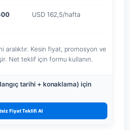
600
USD 162,5/hafta
i aralıktır. Kesin fiyat, promosyon ve
r. Net teklif için formu kullanın.
angıç tarihi + konaklama) için
siz Fiyat Teklifi Al