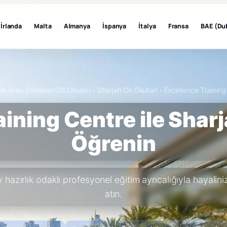
İrlanda
Malta
Almanya
İspanya
İtalya
Fransa
BAE (Du
şik Arap Emirlikleri Dil Okulları
›
Sharjah Dil Okulları
›
Excellence Training
ining Centre ile Sharj
Öğrenin
hazırlık odaklı profesyonel eğitim ayrıcalığıyla hayalin
atın.