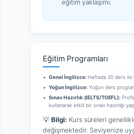
eğitim yaklaşımı.
Eğitim Programları
Genel İngilizce:
Haftada 20 ders ile ge
Yoğun İngilizce:
Yoğun ders programı v
Sınav Hazırlık (IELTS/TOEFL):
Profe
kullanarak etkili bir sınav hazırlığı yap
💡
Bilgi:
Kurs süreleri genellikl
değişmektedir. Seviyenize uygu