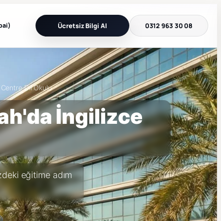
bai)
Ücretsiz Bilgi Al
0312 963 30 08
 Centre Dil Okulu
ah'da İngilizce
izdeki eğitime adım