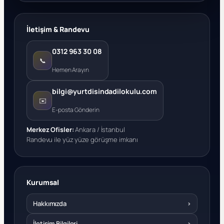
İletişim & Randevu
0312 963 30 08
📞
Hemen Arayın
bilgi@yurtdisindadilokulu.com
✉️
E-posta Gönderin
Merkez Ofisler:
Ankara / İstanbul
Randevu ile yüz yüze görüşme imkanı
Kurumsal
Hakkımızda
›
İletişim Bilgileri
›