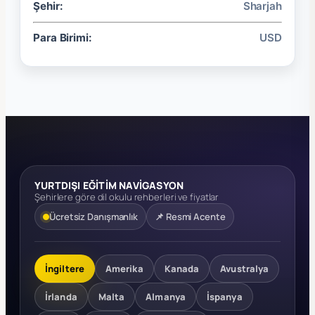
Şehir:
Sharjah
Para Birimi:
USD
YURTDIŞI EĞİTİM NAVİGASYON
Şehirlere göre dil okulu rehberleri ve fiyatlar
Ücretsiz Danışmanlık
📌 Resmi Acente
İngiltere
Amerika
Kanada
Avustralya
İrlanda
Malta
Almanya
İspanya