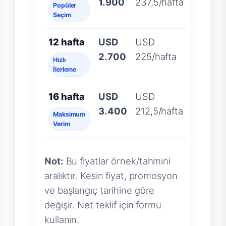
1.900
237,5/hafta
Popüler
Seçim
12 hafta
USD
USD
2.700
225/hafta
Hızlı
İlerleme
16 hafta
USD
USD
3.400
212,5/hafta
Maksimum
Verim
Not:
Bu fiyatlar örnek/tahmini
aralıktır. Kesin fiyat, promosyon
ve başlangıç tarihine göre
değişir. Net teklif için formu
kullanın.