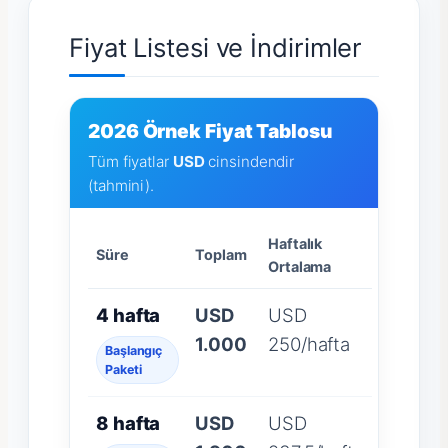
Fiyat Listesi ve İndirimler
2026 Örnek Fiyat Tablosu
Tüm fiyatlar
USD
cinsindendir
(tahmini).
Haftalık
Süre
Toplam
Ortalama
4 hafta
USD
USD
1.000
250/hafta
Başlangıç
Paketi
8 hafta
USD
USD