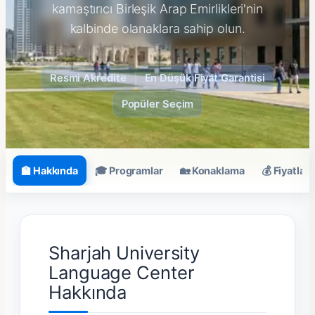
kamaştırıcı Birleşik Arap Emirlikleri'nin
kalbinde olanaklara sahip olun.
Resmi Akredite
En Düşük Fiyat Garantisi
Popüler Seçim
🏫 Hakkında
🎓 Programlar
🏡 Konaklama
💰 Fiyatlar
Sharjah University
Language Center
Hakkında