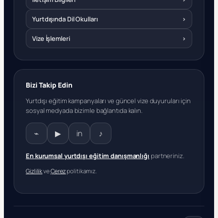
Yurtdışında Dil Okulları
›
Vize İşlemleri
›
Bizi Takip Edin
Yurtdışı eğitim kampanyaları ve güncel vize duyuruları için
sosyal medyada bizimle bağlantıda kalın.
⌁
▶
in
♪
En kurumsal yurtdışı eğitim danışmanlığı
partneriniz.
Gizlilik
ve
Çerez
politikamız.