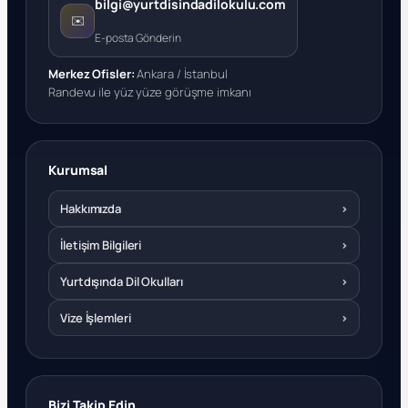
bilgi@yurtdisindadilokulu.com
✉️
E-posta Gönderin
Merkez Ofisler:
Ankara / İstanbul
Randevu ile yüz yüze görüşme imkanı
Kurumsal
Hakkımızda
›
İletişim Bilgileri
›
Yurtdışında Dil Okulları
›
Vize İşlemleri
›
Bizi Takip Edin