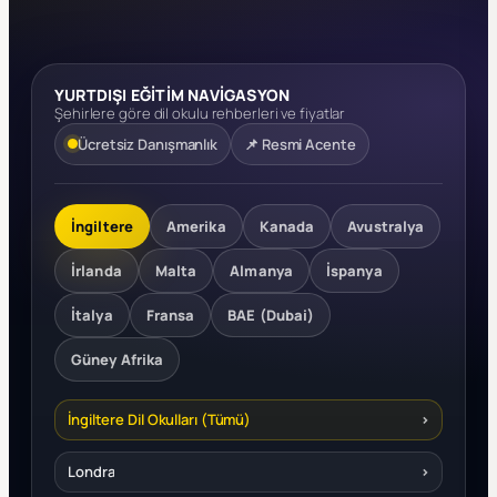
YURTDIŞI EĞİTİM NAVİGASYON
Şehirlere göre dil okulu rehberleri ve fiyatlar
Ücretsiz Danışmanlık
📌 Resmi Acente
İngiltere
Amerika
Kanada
Avustralya
İrlanda
Malta
Almanya
İspanya
İtalya
Fransa
BAE (Dubai)
Güney Afrika
İngiltere Dil Okulları (Tümü)
›
Londra
›