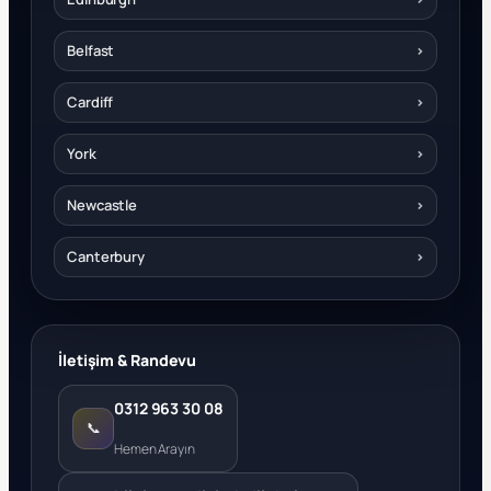
Belfast
›
Cardiff
›
York
›
Newcastle
›
Canterbury
›
İletişim & Randevu
0312 963 30 08
📞
Hemen Arayın