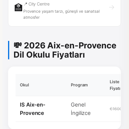
📍 City Centre
🏫
→
Provence yaşam tarzı, güneşli ve sanatsal
atmosfer
💸 2026 Aix-en-Provence
Dil Okulu Fiyatları
Liste
Okul
Program
Fiyatı
IS Aix-en-
Genel
€1600
Provence
İngilizce