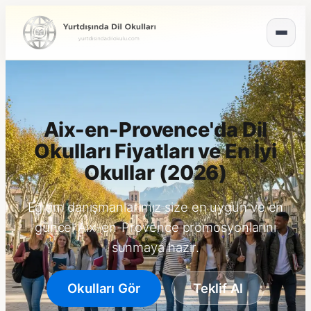
Aix-en-Provence'da Dil
Okulları Fiyatları ve En İyi
Okullar (2026)
Eğitim danışmanlarımız size en uygun ve en
güncel Aix-en-Provence promosyonlarını
sunmaya hazır.
Okulları Gör
Teklif Al