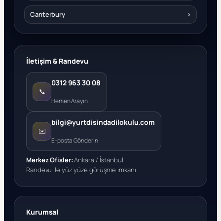
Canterbury
›
İletişim & Randevu
0312 963 30 08
📞
Hemen Arayın
bilgi@yurtdisindadilokulu.com
✉️
E-posta Gönderin
Merkez Ofisler:
Ankara / İstanbul
Randevu ile yüz yüze görüşme imkanı
Kurumsal