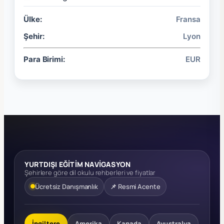
Ülke:
Fransa
Şehir:
Lyon
Para Birimi:
EUR
YURTDIŞI EĞİTİM NAVİGASYON
Şehirlere göre dil okulu rehberleri ve fiyatlar
Ücretsiz Danışmanlık
📌 Resmi Acente
İngiltere
Amerika
Kanada
Avustralya