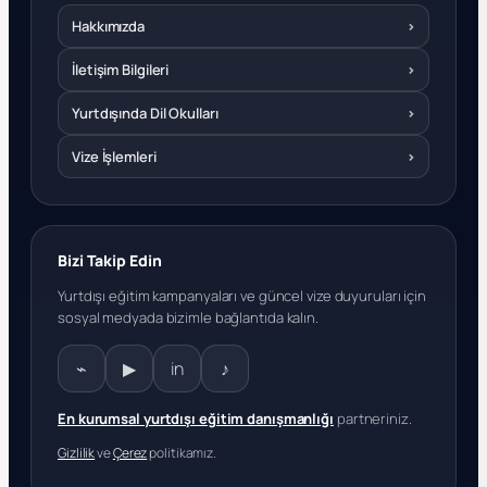
Hakkımızda
›
İletişim Bilgileri
›
Yurtdışında Dil Okulları
›
Vize İşlemleri
›
Bizi Takip Edin
Yurtdışı eğitim kampanyaları ve güncel vize duyuruları için
sosyal medyada bizimle bağlantıda kalın.
⌁
▶
in
♪
En kurumsal yurtdışı eğitim danışmanlığı
partneriniz.
Gizlilik
ve
Çerez
politikamız.