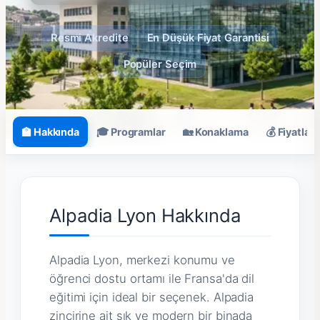
Resmi Akredite
En Düşük Fiyat Garantisi
Popüler Seçim
🏫 Hakkında
🎓 Programlar
🏡 Konaklama
💰 Fiyatlar
Alpadia Lyon Hakkında
Alpadia Lyon, merkezi konumu ve
öğrenci dostu ortamı ile Fransa'da dil
eğitimi için ideal bir seçenek. Alpadia
zincirine ait şık ve modern bir binada