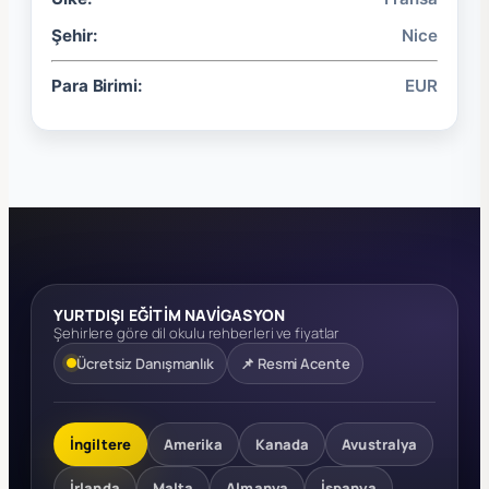
Şehir:
Nice
Para Birimi:
EUR
YURTDIŞI EĞİTİM NAVİGASYON
Şehirlere göre dil okulu rehberleri ve fiyatlar
Ücretsiz Danışmanlık
📌 Resmi Acente
İngiltere
Amerika
Kanada
Avustralya
İrlanda
Malta
Almanya
İspanya