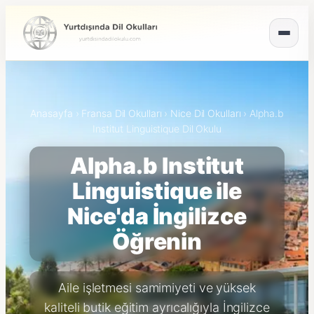
Anasayfa
›
Fransa Dil Okulları
›
Nice Dil Okulları
›
Alpha.b
Institut Linguistique Dil Okulu
Alpha.b Institut
Linguistique ile
Nice'da İngilizce
Öğrenin
Aile işletmesi samimiyeti ve yüksek
kaliteli butik eğitim ayrıcalığıyla İngilizce