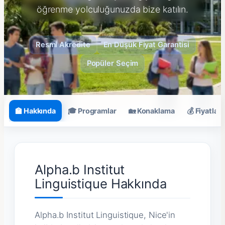
öğrenme yolculuğunuzda bize katılın.
Resmi Akredite
En Düşük Fiyat Garantisi
Popüler Seçim
🏫 Hakkında
🎓 Programlar
🏡 Konaklama
💰 Fiyatlar
Alpha.b Institut
Linguistique Hakkında
Alpha.b Institut Linguistique, Nice'in