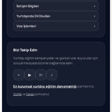
İletişim Bilgileri
›
Yurtdışında Dil Okulları
›
Vize İşlemleri
›
Bizi Takip Edin
Yurtdışı eğitim kampanyaları ve güncel vize duyuruları için
sosyal medyada bizimle bağlantıda kalın.
⌁
▶
in
♪
En kurumsal yurtdışı eğitim danışmanlığı
partneriniz.
Gizlilik
ve
Çerez
politikamız.