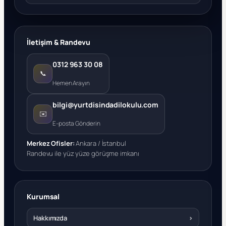
İletişim & Randevu
0312 963 30 08
📞
Hemen Arayın
bilgi@yurtdisindadilokulu.com
✉️
E-posta Gönderin
Merkez Ofisler:
Ankara / İstanbul
Randevu ile yüz yüze görüşme imkanı
Kurumsal
Hakkımızda
›