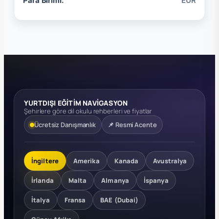
Para Birimi:
EUR
YURTDIŞI EĞİTİM NAVİGASYON
Şehirlere göre dil okulu rehberleri ve fiyatlar
Ücretsiz Danışmanlık
📌 Resmi Acente
İngiltere
Amerika
Kanada
Avustralya
İrlanda
Malta
Almanya
İspanya
İtalya
Fransa
BAE (Dubai)