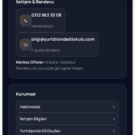
İletişim & Randevu
0312 963 30 08
📞
Hemen Arayın
bilgi@yurtdisindadilokulu.com
✉️
E-posta Gönderin
Merkez Ofisler:
Ankara / İstanbul
Randevu ile yüz yüze görüşme imkanı
Kurumsal
Hakkımızda
›
İletişim Bilgileri
›
Yurtdışında Dil Okulları
›