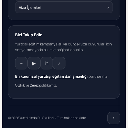
Vize İşlemleri
›
Bizi Takip Edin
Yurtdışı eğitim kampanyaları ve güncel vize duyuruları için
sosyal medyada bizimle bağlantıda kalın.
⌁
▶
in
♪
En kurumsal yurtdışı eğitim danışmanlığı
partneriniz.
Gizlilik
ve
Çerez
politikamız.
© 2026 Yurtdisinda Dil Okullari • Tüm hakları saklıdır.
↑