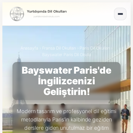
Anasayfa
›
Fransa Dil Okulları
›
Paris Dil Okulları
›
Bayswater Paris Dil Okulu
Bayswater Paris'de
İngilizcenizi
Geliştirin!
Modern tasarım ve profesyonel dil eğitimi
metodlarıyla Paris'in kalbinde geziden
derslere giden unutulmaz bir eğitim