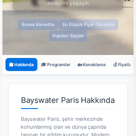
deneyimi yaşayın.
Resmi Akredite
En Düşük Fiyat Garantisi
Popüler Seçim
🏫 Hakkında
🎓 Programlar
🏡 Konaklama
💰 Fiyatlar
Bayswater Paris Hakkında
Bayswater Paris, şehir merkezinde
konumlanmış olan ve dünya çapında
tanınan bir eğitim kurumudur. Modern