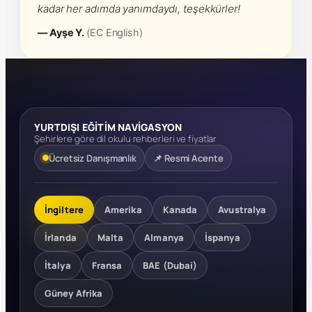
kadar her adımda yanımdaydı, teşekkürler!
— Ayşe Y.
(EC English)
YURTDIŞI EĞİTİM NAVİGASYON
Şehirlere göre dil okulu rehberleri ve fiyatlar
Ücretsiz Danışmanlık
📌 Resmi Acente
İngiltere
Amerika
Kanada
Avustralya
İrlanda
Malta
Almanya
İspanya
İtalya
Fransa
BAE (Dubai)
Güney Afrika