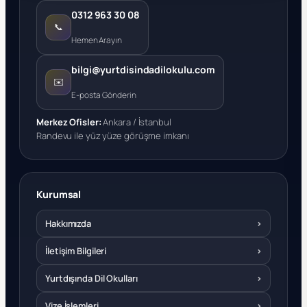
0312 963 30 08
📞
Hemen Arayın
bilgi@yurtdisindadilokulu.com
✉️
E-posta Gönderin
Merkez Ofisler:
Ankara / İstanbul
Randevu ile yüz yüze görüşme imkanı
Kurumsal
Hakkımızda
›
İletişim Bilgileri
›
Yurtdışında Dil Okulları
›
Vize İşlemleri
›