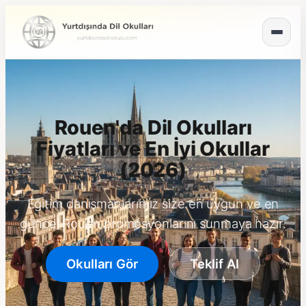
Rouen'da Dil Okulları
Fiyatları ve En İyi Okullar
(2026)
Eğitim danışmanlarımız size en uygun ve en
güncel Rouen promosyonlarını sunmaya hazır.
Okulları Gör
Teklif Al