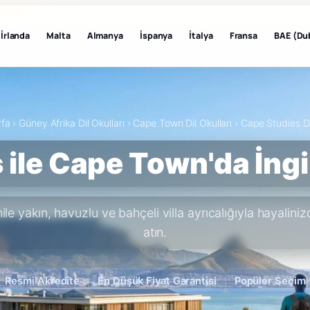
İrlanda
Malta
Almanya
İspanya
İtalya
Fransa
BAE (Du
fa
›
Güney Afrika Dil Okulları
›
Cape Town Dil Okulları
›
Cape Studies Di
 ile Cape Town'da İngi
e yakın, havuzlu ve bahçeli villa ayrıcalığıyla hayalini
atın.
Resmi Akredite
En Düşük Fiyat Garantisi
Popüler Seçim