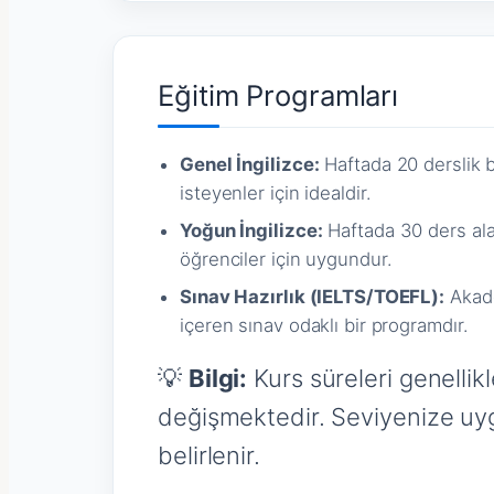
Eğitim Programları
Genel İngilizce:
Haftada 20 derslik b
isteyenler için idealdir.
Yoğun İngilizce:
Haftada 30 ders ala
öğrenciler için uygundur.
Sınav Hazırlık (IELTS/TOEFL):
Akade
içeren sınav odaklı bir programdır.
💡
Bilgi:
Kurs süreleri genellikl
değişmektedir. Seviyenize uygu
belirlenir.