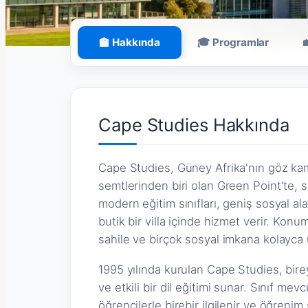
🏫 Hakkında
🎓 Programlar
Cape Studies Hakkında
Cape Studies, Güney Afrika'nın göz ka
semtlerinden biri olan Green Point'te, s
modern eğitim sınıfları, geniş sosyal a
butik bir villa içinde hizmet verir. Ko
sahile ve birçok sosyal imkana kolayca u
1995 yılında kurulan Cape Studies, bireys
ve etkili bir dil eğitimi sunar. Sınıf m
öğrencilerle birebir ilgilenir ve öğreni