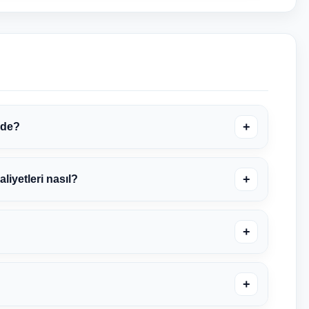
+
ede?
+
iyetleri nasıl?
+
+