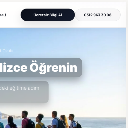
bai)
Ücretsiz Bilgi Al
0312 963 30 08
l Okulu
lizce Öğrenin
zdeki eğitime adım