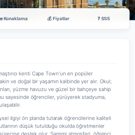
🏡 Konaklama
💰 Fiyatlar
❓ SSS
maştırıcı kenti Cape Town'un en popüler
akin ve doğal bir yaşamın kalbinde yer alır. Okul;
lanları, yüzme havuzu ve güzel bir bahçeye sahip
numu sayesinde öğrenciler, yürüyerek stadyuma,
laşabilir.
el ilgiyi ön planda tutarak öğrencilerine kaliteli
evcutlarının düşük tutulduğu okulda öğretmenler
m sürecine destek olur. Samimi atmosferi, öğrenci