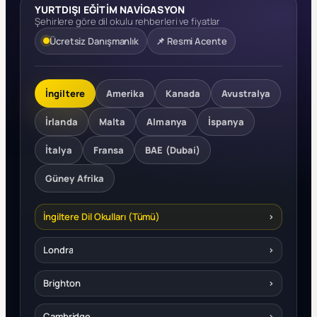
YURTDIŞI EĞİTİM NAVİGASYON
Şehirlere göre dil okulu rehberleri ve fiyatlar
Ücretsiz Danışmanlık
📌 Resmi Acente
İngiltere
Amerika
Kanada
Avustralya
İrlanda
Malta
Almanya
İspanya
İtalya
Fransa
BAE (Dubai)
Güney Afrika
İngiltere Dil Okulları (Tümü)
›
Londra
›
Brighton
›
Cambridge
›