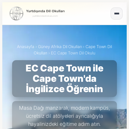
Anasayfa
›
Güney Afrika Dil Okulları
›
Cape Town Dil
Okulları
›
EC Cape Town Dil Okulu
EC Cape Town ile
Cape Town'da
İngilizce Öğrenin
Masa Dağı manzaralı, modern kampüs,
ücretsiz dil atölyeleri ayrıcalığıyla
hayalinizdeki eğitime adım atın.