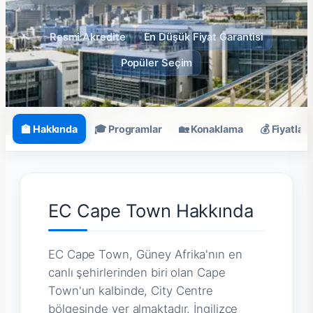
Resmi Akredite
En Düşük Fiyat Garantisi
Popüler Seçim
🏫 Hakkında
🎓 Programlar
🏡 Konaklama
💰 Fiyatlar
EC Cape Town Hakkında
EC Cape Town, Güney Afrika'nın en
canlı şehirlerinden biri olan Cape
Town'un kalbinde, City Centre
bölgesinde yer almaktadır. İngilizce