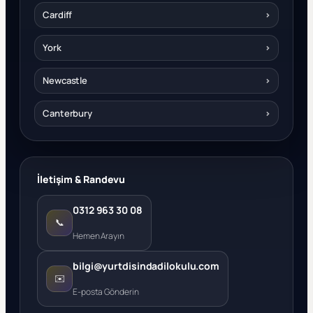
Cardiff
›
York
›
Newcastle
›
Canterbury
›
İletişim & Randevu
0312 963 30 08
📞
Hemen Arayın
bilgi@yurtdisindadilokulu.com
✉️
E-posta Gönderin