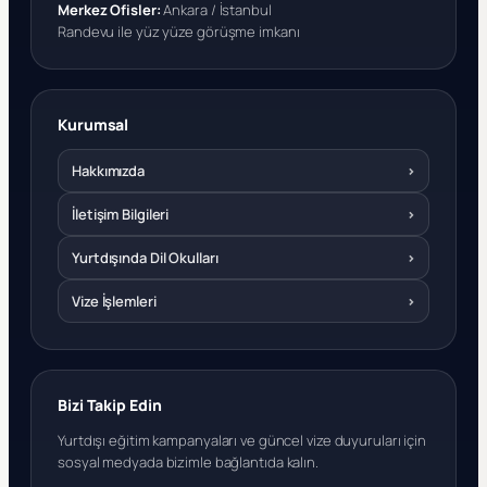
Merkez Ofisler:
Ankara / İstanbul
Randevu ile yüz yüze görüşme imkanı
Kurumsal
Hakkımızda
›
İletişim Bilgileri
›
Yurtdışında Dil Okulları
›
Vize İşlemleri
›
Bizi Takip Edin
Yurtdışı eğitim kampanyaları ve güncel vize duyuruları için
sosyal medyada bizimle bağlantıda kalın.