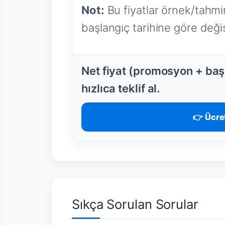
Not:
Bu fiyatlar örnek/tahmin
başlangıç tarihine göre değişi
Net fiyat (promosyon + başl
hızlıca teklif al.
👉 Ücret
Sıkça Sorulan Sorular