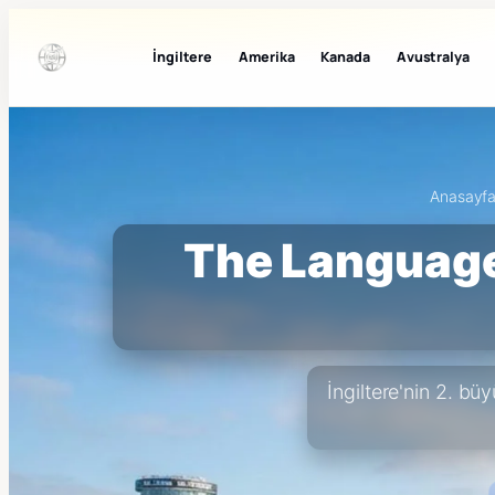
İngiltere
Amerika
Kanada
Avustralya
Anasayf
The Language 
İngiltere'nin 2. bü