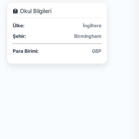
🏫 Okul Bilgileri
Ülke:
İngiltere
Şehir:
Birmingham
Para Birimi:
GBP