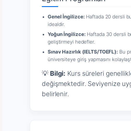
Genel İngilizce:
Haftada 20 dersli bu
idealdir.
Yoğun İngilizce:
Haftada 30 dersli bu
geliştirmeyi hedefler.
Sınav Hazırlık (IELTS/TOEFL):
Bu pr
üniversiteye giriş yapmasını kolaylaştı
💡
Bilgi:
Kurs süreleri genellikl
değişmektedir. Seviyenize uygu
belirlenir.