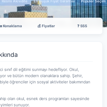
Resmi Akredite
En Düşük Fiyat Garantisi
Popüler Seçim
🏡 Konaklama
💰 Fiyatlar
❓ SSS
kkında
i sınıf dil eğitimi sunmayı hedefliyor. Okul,
yor ve bütün modern olanaklara sahip. Şehir,
biyle öğrenciler için sosyal aktiviteler bakımından
 sahip olan okul, esnek ders programları sayesinde
yimleri sunuyor.