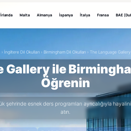
İrlanda
Malta
Almanya
İspanya
İtalya
Fransa
BAE (Du
a
›
İngiltere Dil Okulları
›
Birmingham Dil Okulları
›
The Language Gallery 
Gallery ile Birmingha
Öğrenin
yük şehrinde esnek ders programları ayrıcalığıyla hayali
atın.