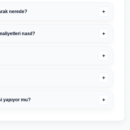
+
arak nerede?
+
liyetleri nasıl?
+
+
+
si yapıyor mu?