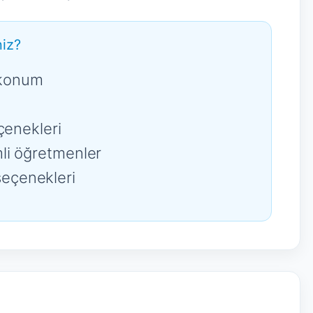
iz?
konum
çenekleri
li öğretmenler
eçenekleri