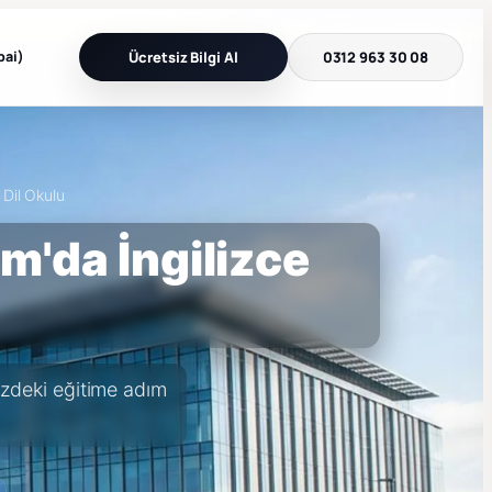
bai)
Ücretsiz Bilgi Al
0312 963 30 08
Dil Okulu
m'da İngilizce
nizdeki eğitime adım