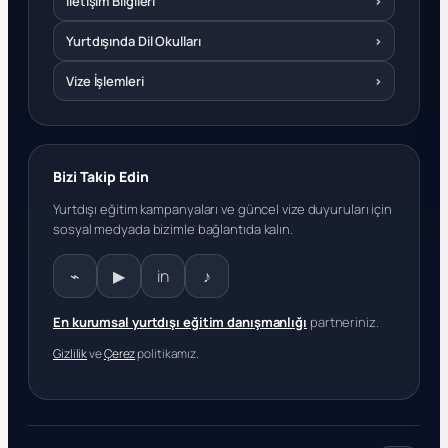
İletişim Bilgileri
›
Yurtdışında Dil Okulları
›
Vize İşlemleri
›
Bizi Takip Edin
Yurtdışı eğitim kampanyaları ve güncel vize duyuruları için
sosyal medyada bizimle bağlantıda kalın.
⌁
▶
in
♪
En kurumsal yurtdışı eğitim danışmanlığı
partneriniz.
Gizlilik
ve
Çerez
politikamız.