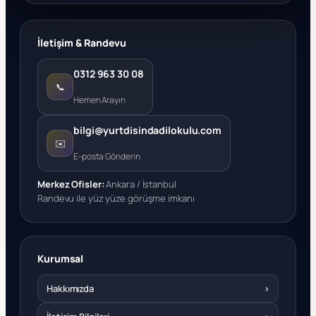
İletişim & Randevu
0312 963 30 08
📞
Hemen Arayın
bilgi@yurtdisindadilokulu.com
✉️
E-posta Gönderin
Merkez Ofisler:
Ankara / İstanbul
Randevu ile yüz yüze görüşme imkanı
Kurumsal
Hakkımızda
›