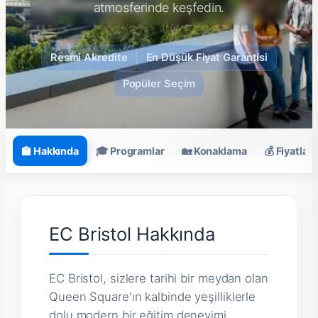
atmosferinde keşfedin.
Resmi Akredite
En Düşük Fiyat Garantisi
Popüler Seçim
🏫 Hakkında
🎓 Programlar
🏡 Konaklama
💰 Fiyatlar
EC Bristol Hakkında
EC Bristol, sizlere tarihi bir meydan olan
Queen Square'ın kalbinde yeşilliklerle
dolu modern bir eğitim deneyimi