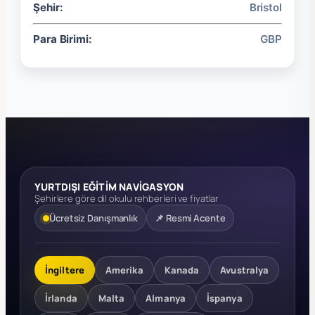
Şehir:
Bristol
Para Birimi:
GBP
YURTDIŞI EĞİTİM NAVİGASYON
Şehirlere göre dil okulu rehberleri ve fiyatlar
Ücretsiz Danışmanlık
📌 Resmi Acente
İngiltere
Amerika
Kanada
Avustralya
İrlanda
Malta
Almanya
İspanya