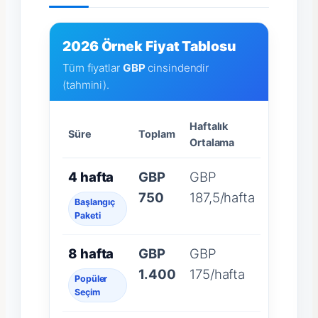
2026 Örnek Fiyat Tablosu
Tüm fiyatlar
GBP
cinsindendir
(tahmini).
Haftalık
Süre
Toplam
Ortalama
4 hafta
GBP
GBP
750
187,5/hafta
Başlangıç
Paketi
8 hafta
GBP
GBP
1.400
175/hafta
Popüler
Seçim