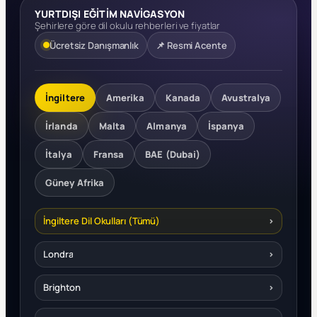
YURTDIŞI EĞİTİM NAVİGASYON
Şehirlere göre dil okulu rehberleri ve fiyatlar
Ücretsiz Danışmanlık
📌 Resmi Acente
İngiltere
Amerika
Kanada
Avustralya
İrlanda
Malta
Almanya
İspanya
İtalya
Fransa
BAE (Dubai)
Güney Afrika
İngiltere Dil Okulları (Tümü)
›
Londra
›
Brighton
›