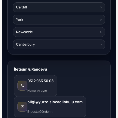
Cardiff
›
York
›
Newcastle
›
Canterbury
›
İletişim & Randevu
0312 963 30 08
📞
Hemen Arayın
bilgi@yurtdisindadilokulu.com
✉️
E-posta Gönderin