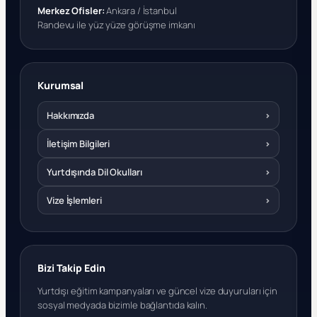
Merkez Ofisler:
Ankara / İstanbul
Randevu ile yüz yüze görüşme imkanı
Kurumsal
Hakkımızda
›
İletişim Bilgileri
›
Yurtdışında Dil Okulları
›
Vize İşlemleri
›
Bizi Takip Edin
Yurtdışı eğitim kampanyaları ve güncel vize duyuruları için
sosyal medyada bizimle bağlantıda kalın.