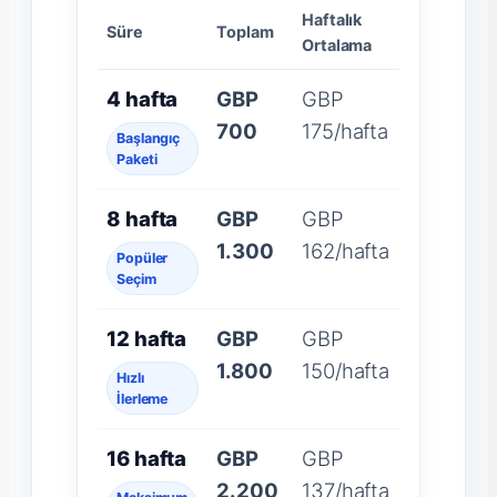
Haftalık
Süre
Toplam
Ortalama
4 hafta
GBP
GBP
700
175/hafta
Başlangıç
Paketi
8 hafta
GBP
GBP
1.300
162/hafta
Popüler
Seçim
12 hafta
GBP
GBP
1.800
150/hafta
Hızlı
İlerleme
16 hafta
GBP
GBP
2.200
137/hafta