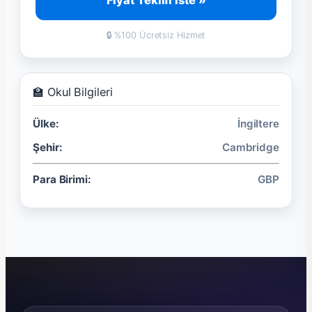
Fiyat Teklifi İste »
🔒 %100 Ücretsiz Hizmet
🏫 Okul Bilgileri
Ülke:
İngiltere
Şehir:
Cambridge
Para Birimi:
GBP