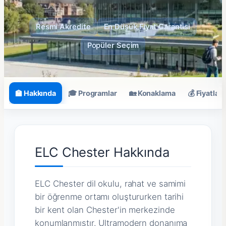
Resmi Akredite
En Düşük Fiyat Garantisi
Popüler Seçim
🏫 Hakkında
🎓 Programlar
🏡 Konaklama
💰 Fiyatlar
ELC Chester Hakkında
ELC Chester dil okulu, rahat ve samimi
bir öğrenme ortamı oluştururken tarihi
bir kent olan Chester'in merkezinde
konumlanmıştır. Ultramodern donanıma