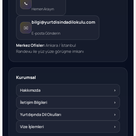
📞
Hemen Arayın
bilgi@yurtdisindadilokulu.com
✉️
E-posta Gönderin
Merkez Ofisler:
Ankara / İstanbul
Randevu ile yüz yüze görüşme imkanı
Kurumsal
Hakkımızda
›
İletişim Bilgileri
›
Yurtdışında Dil Okulları
›
Vize İşlemleri
›