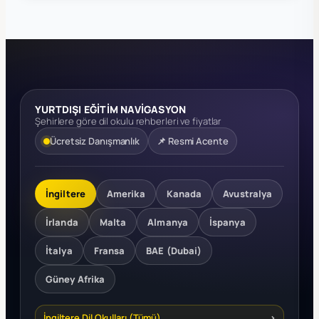
YURTDIŞI EĞİTİM NAVİGASYON
Şehirlere göre dil okulu rehberleri ve fiyatlar
Ücretsiz Danışmanlık
📌 Resmi Acente
İngiltere
Amerika
Kanada
Avustralya
İrlanda
Malta
Almanya
İspanya
İtalya
Fransa
BAE (Dubai)
Güney Afrika
İngiltere Dil Okulları (Tümü)
›