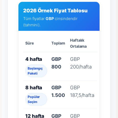
2026 Örnek Fiyat Tablosu
Tüm fiyatlar
GBP
cinsindendir
(tahmini).
Haftalık
Süre
Toplam
Ortalama
4 hafta
GBP
GBP
800
200/hafta
Başlangıç
Paketi
8 hafta
GBP
GBP
1.500
187,5/hafta
Popüler
Seçim
12 hafta
GBP
GBP