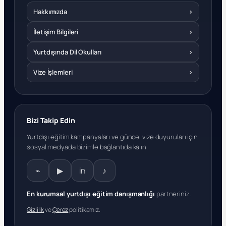
Hakkımızda
›
İletişim Bilgileri
›
Yurtdışında Dil Okulları
›
Vize İşlemleri
›
Bizi Takip Edin
Yurtdışı eğitim kampanyaları ve güncel vize duyuruları için
sosyal medyada bizimle bağlantıda kalın.
⌁
▶
in
♪
En kurumsal yurtdışı eğitim danışmanlığı
partneriniz.
Gizlilik
ve
Çerez
politikamız.