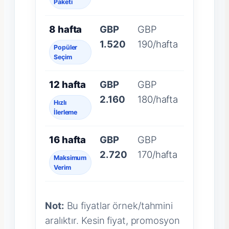
Paketi
8 hafta
GBP
GBP
1.520
190/hafta
Popüler
Seçim
12 hafta
GBP
GBP
2.160
180/hafta
Hızlı
İlerleme
16 hafta
GBP
GBP
2.720
170/hafta
Maksimum
Verim
Not:
Bu fiyatlar örnek/tahmini
aralıktır. Kesin fiyat, promosyon