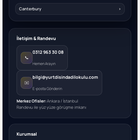
Canterbury
›
İletişim & Randevu
0312 963 30 08
📞
Hemen Arayın
bilgi@yurtdisindadilokulu.com
✉️
E-posta Gönderin
Merkez Ofisler:
Ankara / İstanbul
Randevu ile yüz yüze görüşme imkanı
Kurumsal