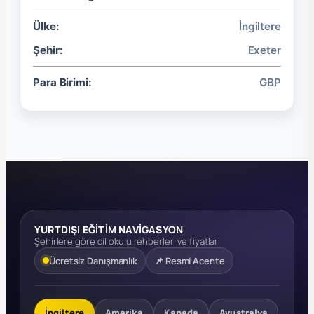
Ülke:
İngiltere
Şehir:
Exeter
Para Birimi:
GBP
YURTDIŞI EĞİTİM NAVİGASYON
Şehirlere göre dil okulu rehberleri ve fiyatlar
Ücretsiz Danışmanlık
📌 Resmi Acente
İngiltere
Amerika
Kanada
Avustralya