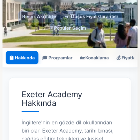
Resmi Akredite
En Düşük Fiyat Garantisi
Popüler Seçim
🏫 Hakkında
🎓 Programlar
🏡 Konaklama
💰 Fiyatlar
Exeter Academy
Hakkında
İngiltere'nin en gözde dil okullarından
biri olan Exeter Academy, tarihi binası,
çağdaş eğitim teknikleri ve kişisel