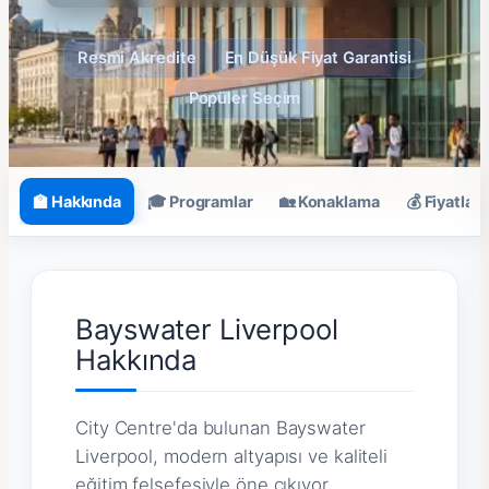
Resmi Akredite
En Düşük Fiyat Garantisi
Popüler Seçim
🏫 Hakkında
🎓 Programlar
🏡 Konaklama
💰 Fiyatlar
Bayswater Liverpool
Hakkında
City Centre'da bulunan Bayswater
Liverpool, modern altyapısı ve kaliteli
eğitim felsefesiyle öne çıkıyor.