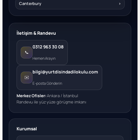
Canterbury
›
İletişim & Randevu
0312 963 30 08
📞
Hemen Arayın
bilgi@yurtdisindadilokulu.com
✉️
E-posta Gönderin
Merkez Ofisler:
Ankara / İstanbul
Randevu ile yüz yüze görüşme imkanı
Kurumsal