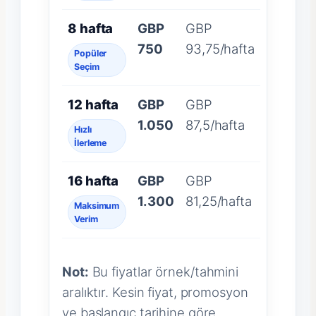
8 hafta
GBP
GBP
750
93,75/hafta
Popüler
Seçim
12 hafta
GBP
GBP
1.050
87,5/hafta
Hızlı
İlerleme
16 hafta
GBP
GBP
1.300
81,25/hafta
Maksimum
Verim
Not:
Bu fiyatlar örnek/tahmini
aralıktır. Kesin fiyat, promosyon
ve başlangıç tarihine göre