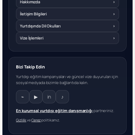
Hakkımızda
›
İletişim Bilgileri
›
Yurtdışında Dil Okulları
›
Vize İşlemleri
›
Bizi Takip Edin
Yurtdışı eğitim kampanyaları ve güncel vize duyuruları için
sosyal medyada bizimle bağlantıda kalın.
⌁
▶
in
♪
En kurumsal yurtdışı eğitim danışmanlığı
partneriniz.
Gizlilik
ve
Çerez
politikamız.