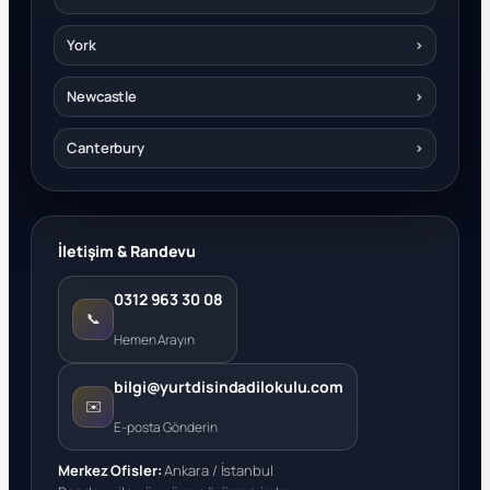
York
›
Newcastle
›
Canterbury
›
İletişim & Randevu
0312 963 30 08
📞
Hemen Arayın
bilgi@yurtdisindadilokulu.com
✉️
E-posta Gönderin
Merkez Ofisler:
Ankara / İstanbul