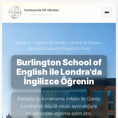
Anasayfa
›
İngiltere Dil Okulları
›
Londra Dil Okulları
›
Burlington School of English Dil Okulu
Burlington School of
English ile Londra'da
İngilizce Öğrenin
Kampüs içi konaklama imkanı ile Güney
Londra'nın büyük okulu ayrıcalığıyla
hayalinizdeki eğitime adım atın.