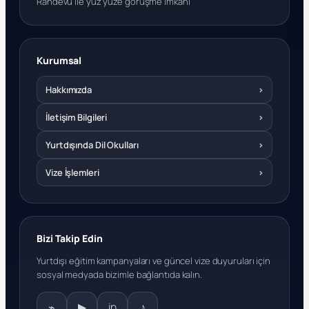
Randevu ile yüz yüze görüşme imkanı
Kurumsal
Hakkımızda
›
İletişim Bilgileri
›
Yurtdışında Dil Okulları
›
Vize İşlemleri
›
Bizi Takip Edin
Yurtdışı eğitim kampanyaları ve güncel vize duyuruları için
sosyal medyada bizimle bağlantıda kalın.
⌁
▶
in
♪