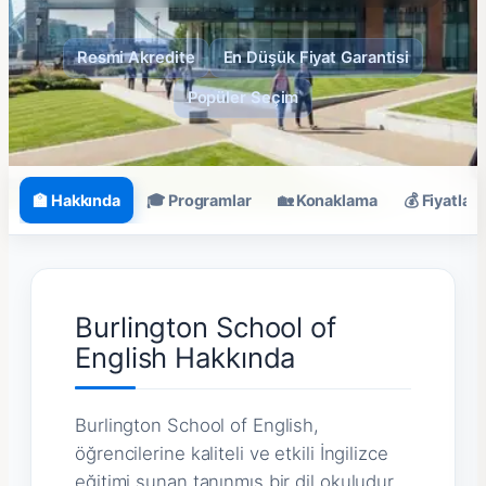
Resmi Akredite
En Düşük Fiyat Garantisi
Popüler Seçim
🏫 Hakkında
🎓 Programlar
🏡 Konaklama
💰 Fiyatlar
Burlington School of
English Hakkında
Burlington School of English,
öğrencilerine kaliteli ve etkili İngilizce
eğitimi sunan tanınmış bir dil okuludur.