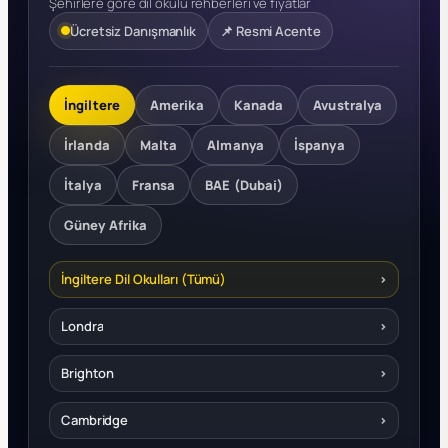
Şehirlere göre dil okulu rehberleri ve fiyatlar
Ücretsiz Danışmanlık
📌 Resmi Acente
İngiltere
Amerika
Kanada
Avustralya
İrlanda
Malta
Almanya
İspanya
İtalya
Fransa
BAE (Dubai)
Güney Afrika
İngiltere Dil Okulları (Tümü)
›
Londra
›
Brighton
›
Cambridge
›