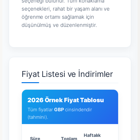
seçeneği bulunur. Tüm konaklama
seçenekleri, rahat bir yaşam alanı ve
öğrenme ortamı sağlamak için
düşünülmüş ve düzenlenmiştir.
Fiyat Listesi ve İndirimler
2026 Örnek Fiyat Tablosu
Tüm fiyatlar
GBP
cinsindendir
(tahmini).
Haftalık
Süre
Toplam