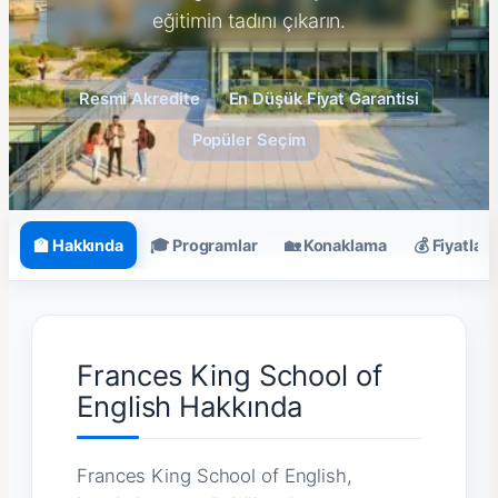
eğitimin tadını çıkarın.
Resmi Akredite
En Düşük Fiyat Garantisi
Popüler Seçim
🏫 Hakkında
🎓 Programlar
🏡 Konaklama
💰 Fiyatlar
Frances King School of
English Hakkında
Frances King School of English,