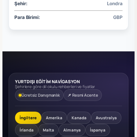
Şehir:
Londra
Para Birimi:
GBP
YURTDIŞI EĞİTİM NAVİGASYON
Şehirlere göre dil okulu rehberleri ve fiyatlar
Ücretsiz Danışmanlık
📌 Resmi Acente
İngiltere
Amerika
Kanada
Avustralya
İrlanda
Malta
Almanya
İspanya