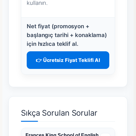
kullanın.
Net fiyat (promosyon +
başlangıç tarihi + konaklama)
için hızlıca teklif al.
👉 Ücretsiz Fiyat Teklifi Al
Sıkça Sorulan Sorular
Frances King School of English