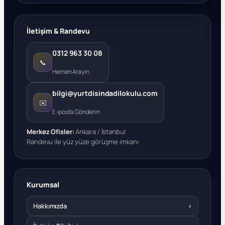
İletişim & Randevu
0312 963 30 08
📞
Hemen Arayın
bilgi@yurtdisindadilokulu.com
✉️
E-posta Gönderin
Merkez Ofisler:
Ankara / İstanbul
Randevu ile yüz yüze görüşme imkanı
Kurumsal
Hakkımızda
›