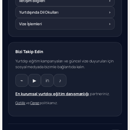
İletişim Bilgileri
›
Yurtdışında Dil Okulları
›
Vize İşlemleri
›
Bizi Takip Edin
Yurtdışı eğitim kampanyaları ve güncel vize duyuruları için
sosyal medyada bizimle bağlantıda kalın.
⌁
▶
in
♪
En kurumsal yurtdışı eğitim danışmanlığı
partneriniz.
Gizlilik
ve
Çerez
politikamız.