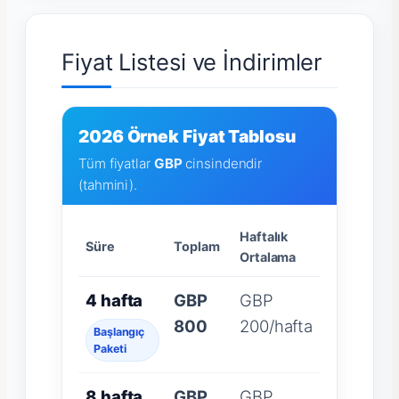
Fiyat Listesi ve İndirimler
2026 Örnek Fiyat Tablosu
Tüm fiyatlar
GBP
cinsindendir
(tahmini).
Haftalık
Süre
Toplam
Ortalama
4 hafta
GBP
GBP
800
200/hafta
Başlangıç
Paketi
8 hafta
GBP
GBP