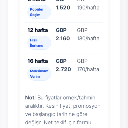
1.520
190/hafta
Popüler
Seçim
12 hafta
GBP
GBP
2.160
180/hafta
Hızlı
İlerleme
16 hafta
GBP
GBP
2.720
170/hafta
Maksimum
Verim
Not:
Bu fiyatlar örnek/tahmini
aralıktır. Kesin fiyat, promosyon
ve başlangıç tarihine göre
değişir. Net teklif için formu