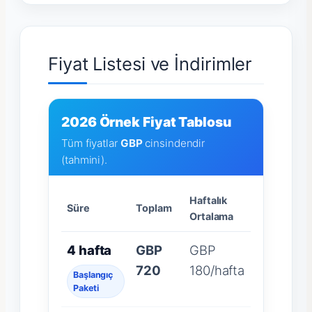
Fiyat Listesi ve İndirimler
2026 Örnek Fiyat Tablosu
Tüm fiyatlar
GBP
cinsindendir
(tahmini).
Haftalık
Süre
Toplam
Ortalama
4 hafta
GBP
GBP
720
180/hafta
Başlangıç
Paketi