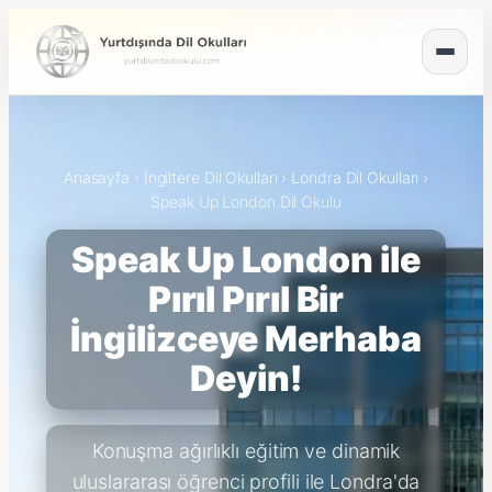
Anasayfa
›
İngiltere Dil Okulları
›
Londra Dil Okulları
›
Speak Up London Dil Okulu
Speak Up London ile
Pırıl Pırıl Bir
İngilizceye Merhaba
Deyin!
Konuşma ağırlıklı eğitim ve dinamik
uluslararası öğrenci profili ile Londra'da