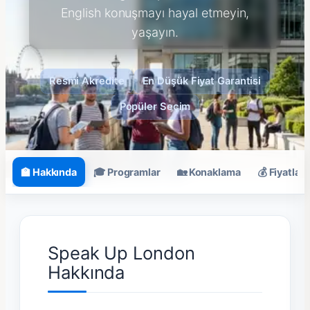
English konuşmayı hayal etmeyin,
yaşayın.
Resmi Akredite
En Düşük Fiyat Garantisi
Popüler Seçim
🏫 Hakkında
🎓 Programlar
🏡 Konaklama
💰 Fiyatlar
Speak Up London
Hakkında