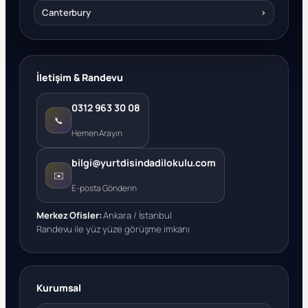
Canterbury
›
İletişim & Randevu
0312 963 30 08
📞
Hemen Arayın
bilgi@yurtdisindadilokulu.com
✉️
E-posta Gönderin
Merkez Ofisler:
Ankara / İstanbul
Randevu ile yüz yüze görüşme imkanı
Kurumsal