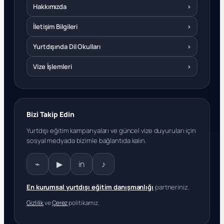
Hakkımızda
›
İletişim Bilgileri
›
Yurtdışında Dil Okulları
›
Vize İşlemleri
›
Bizi Takip Edin
Yurtdışı eğitim kampanyaları ve güncel vize duyuruları için
sosyal medyada bizimle bağlantıda kalın.
⌁
▶
in
♪
En kurumsal yurtdışı eğitim danışmanlığı
partneriniz.
Gizlilik
ve
Çerez
politikamız.