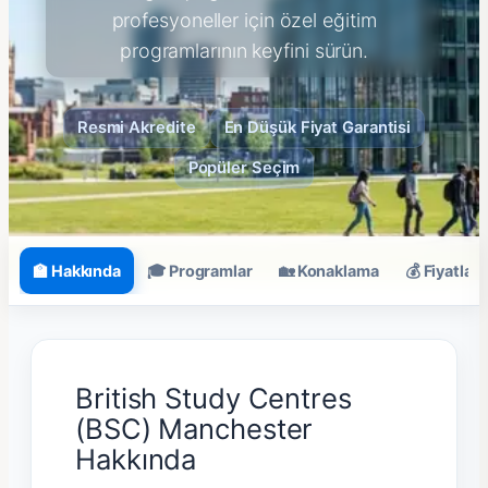
profesyoneller için özel eğitim
programlarının keyfini sürün.
Resmi Akredite
En Düşük Fiyat Garantisi
Popüler Seçim
🏫 Hakkında
🎓 Programlar
🏡 Konaklama
💰 Fiyatlar
British Study Centres
(BSC) Manchester
Hakkında