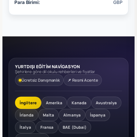
Para Birimi:
GBP
YURTDIŞI EĞİTİM NAVİGASYON
Şehirlere göre dil okulu rehberleri ve fiyatlar
Ücretsiz Danışmanlık
📌 Resmi Acente
İngiltere
Amerika
Kanada
Avustralya
İrlanda
Malta
Almanya
İspanya
İtalya
Fransa
BAE (Dubai)