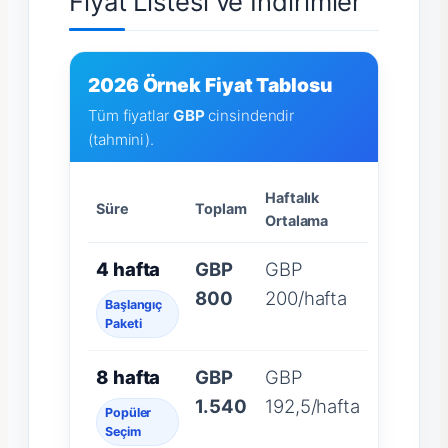
Fiyat Listesi ve İndirimler
2026 Örnek Fiyat Tablosu
Tüm fiyatlar
GBP
cinsindendir
(tahmini).
Haftalık
Süre
Toplam
Ortalama
4 hafta
GBP
GBP
800
200/hafta
Başlangıç
Paketi
8 hafta
GBP
GBP
1.540
192,5/hafta
Popüler
Seçim