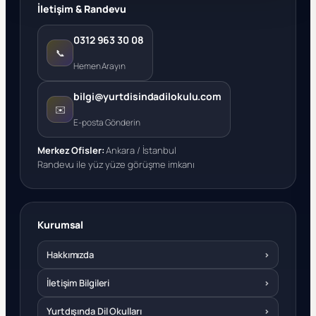
İletişim & Randevu
0312 963 30 08
📞
Hemen Arayın
bilgi@yurtdisindadilokulu.com
✉️
E-posta Gönderin
Merkez Ofisler:
Ankara / İstanbul
Randevu ile yüz yüze görüşme imkanı
Kurumsal
Hakkımızda
›
İletişim Bilgileri
›
Yurtdışında Dil Okulları
›