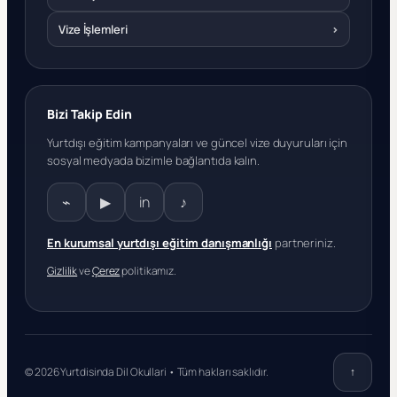
Vize İşlemleri
›
Bizi Takip Edin
Yurtdışı eğitim kampanyaları ve güncel vize duyuruları için
sosyal medyada bizimle bağlantıda kalın.
⌁
▶
in
♪
En kurumsal yurtdışı eğitim danışmanlığı
partneriniz.
Gizlilik
ve
Çerez
politikamız.
© 2026 Yurtdisinda Dil Okullari • Tüm hakları saklıdır.
↑