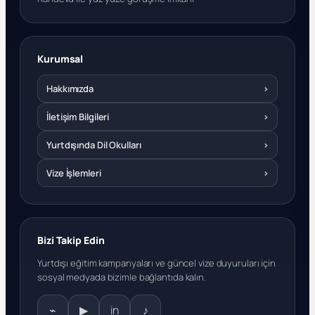
Kurumsal
Hakkımızda
›
İletişim Bilgileri
›
Yurtdışında Dil Okulları
›
Vize İşlemleri
›
Bizi Takip Edin
Yurtdışı eğitim kampanyaları ve güncel vize duyuruları için
sosyal medyada bizimle bağlantıda kalın.
⌁
▶
in
♪