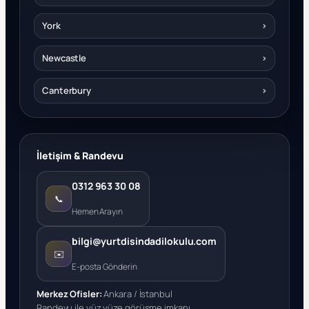
York
›
Newcastle
›
Canterbury
›
İletişim & Randevu
0312 963 30 08
📞
Hemen Arayın
bilgi@yurtdisindadilokulu.com
✉️
E-posta Gönderin
Merkez Ofisler:
Ankara / İstanbul
Randevu ile yüz yüze görüşme imkanı