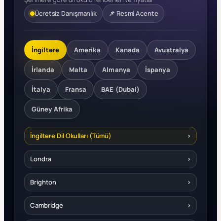
Ücretsiz Danışmanlık
📌 Resmi Acente
İngiltere
Amerika
Kanada
Avustralya
İrlanda
Malta
Almanya
İspanya
İtalya
Fransa
BAE (Dubai)
Güney Afrika
İngiltere Dil Okulları (Tümü)
›
Londra
›
Brighton
›
Cambridge
›