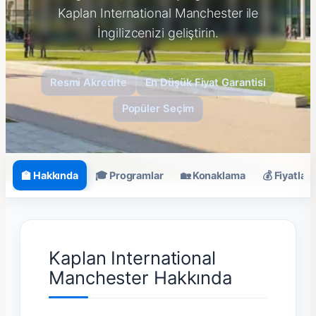
Kaplan International Manchester ile
İngilizcenizi geliştirin.
Resmi Akredite
En Düşük Fiyat Garantisi
Popüler Seçim
🏫 Hakkında
🎓 Programlar
🏡 Konaklama
💰 Fiyatlar
Kaplan International
Manchester Hakkında