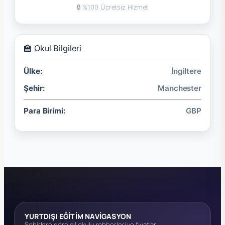
🔒 %100 Ücretsiz Hizmet
🏫 Okul Bilgileri
Ülke:
İngiltere
Şehir:
Manchester
Para Birimi:
GBP
YURTDIŞI EĞİTİM NAVİGASYON
Şehirlere göre dil okulu rehberleri ve fiyatlar