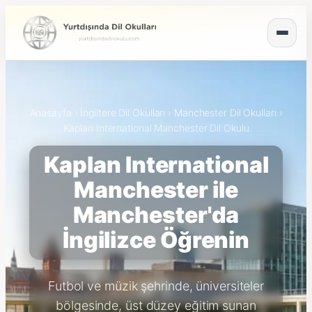
Anasayfa
›
İngiltere Dil Okulları
›
Manchester Dil Okulları
›
Kaplan International Manchester Dil Okulu
Kaplan International
Manchester ile
Manchester'da
İngilizce Öğrenin
Futbol ve müzik şehrinde, üniversiteler
bölgesinde, üst düzey eğitim sunan