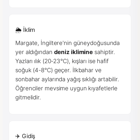
🌦 İklim
Margate, İngiltere'nin güneydoğusunda
yer aldığından
deniz iklimine
sahiptir.
Yazları ılık (20-23°C), kışları ise hafif
soğuk (4-8°C) geçer. İlkbahar ve
sonbahar aylarında yağış sıklığı artabilir.
Öğrenciler mevsime uygun kıyafetlerle
gitmelidir.
✈️ Gidiş