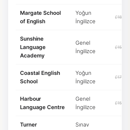
Margate School
Yoğun
£1850
of English
İngilizce
Sunshine
Genel
Language
£1500
İngilizce
Academy
Coastal English
Yoğun
£1700
School
İngilizce
Harbour
Genel
£1550
Language Centre
İngilizce
Turner
Sınav