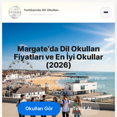
Margate'da Dil Okulları
Fiyatları ve En İyi Okullar
(2026)
Eğitim danışmanlarımız size en uygun ve en
güncel Margate promosyonlarını sunmaya
hazır.
Okulları Gör
Teklif Al