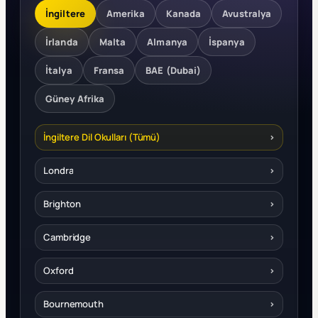
İngiltere
Amerika
Kanada
Avustralya
İrlanda
Malta
Almanya
İspanya
İtalya
Fransa
BAE (Dubai)
Güney Afrika
İngiltere Dil Okulları (Tümü)
›
Londra
›
Brighton
›
Cambridge
›
Oxford
›
Bournemouth
›