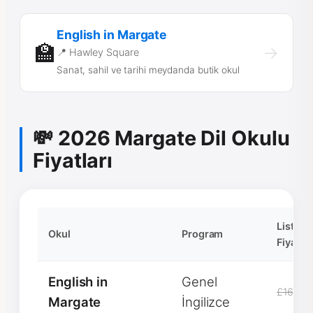
English in Margate
🏫
→
📍 Hawley Square
Sanat, sahil ve tarihi meydanda butik okul
💸 2026 Margate Dil Okulu
Fiyatları
Liste
Okul
Program
Fiyatı
English in
Genel
£1600
Margate
İngilizce