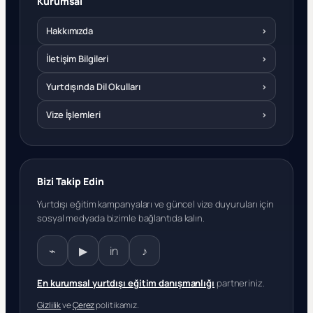
Kurumsal
Hakkımızda
›
İletişim Bilgileri
›
Yurtdışında Dil Okulları
›
Vize İşlemleri
›
Bizi Takip Edin
Yurtdışı eğitim kampanyaları ve güncel vize duyuruları için
sosyal medyada bizimle bağlantıda kalın.
⌁
▶
in
♪
En kurumsal yurtdışı eğitim danışmanlığı
partneriniz.
Gizlilik
ve
Çerez
politikamız.