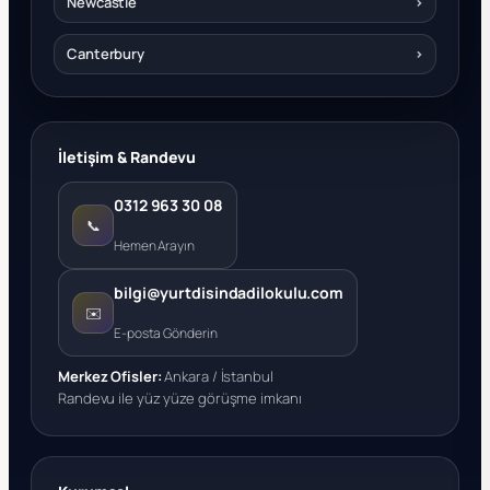
Newcastle
›
Canterbury
›
İletişim & Randevu
0312 963 30 08
📞
Hemen Arayın
bilgi@yurtdisindadilokulu.com
✉️
E-posta Gönderin
Merkez Ofisler:
Ankara / İstanbul
Randevu ile yüz yüze görüşme imkanı