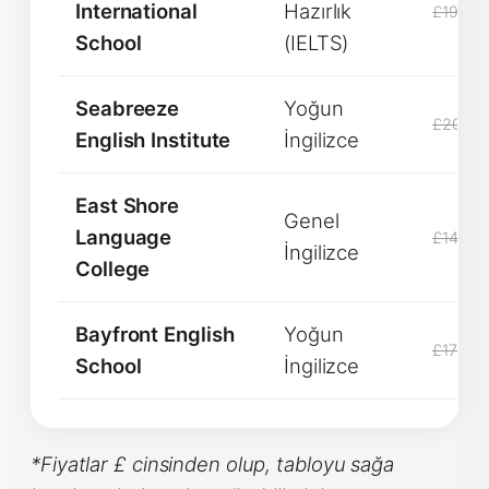
International
Hazırlık
£1900
School
(IELTS)
Seabreeze
Yoğun
£2000
English Institute
İngilizce
East Shore
Genel
Language
£1450
İngilizce
College
Bayfront English
Yoğun
£1750
School
İngilizce
*Fiyatlar £ cinsinden olup, tabloyu sağa