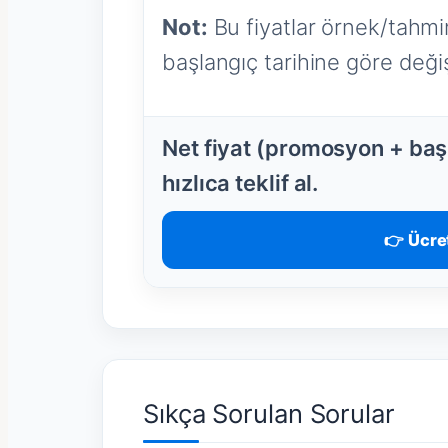
Not:
Bu fiyatlar örnek/tahmin
başlangıç tarihine göre değişi
Net fiyat (promosyon + başl
hızlıca teklif al.
👉 Ücret
Sıkça Sorulan Sorular