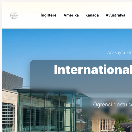
İngiltere
Amerika
Kanada
Avustralya
Anasayfa
›
İ
Internationa
Öğrenci dostu şe