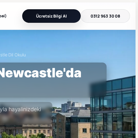
bai)
Ücretsiz Bilgi Al
0312 963 30 08
tle Dil Okulu
 Newcastle'da
yla hayalinizdeki