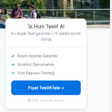
🚀 Hızlı Teklif Al
En düşük fiyat garantisi • 15 dakika içinde
dönüş
Resmi Acente Garantisi
Ücretsiz Danışmanlık
Vize Başvuru Desteği
Fiyat Teklifi İste »
🔒 %100 Ücretsiz Hizmet