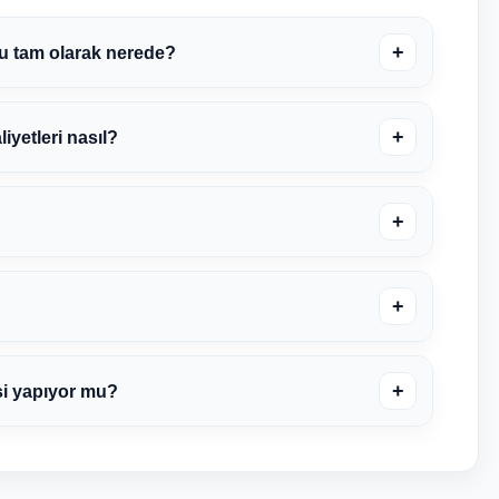
+
u tam olarak nerede?
+
yetleri nasıl?
+
+
+
si yapıyor mu?