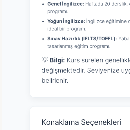
Genel İngilizce:
Haftada 20 derslik, d
programı.
Yoğun İngilizce:
İngilizce eğitimine 
ideal bir program.
Sınav Hazırlık (IELTS/TOEFL):
Yabanc
tasarlanmış eğitim programı.
💡
Bilgi:
Kurs süreleri genellikl
değişmektedir. Seviyenize uygu
belirlenir.
Konaklama Seçenekleri