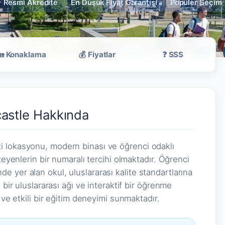
Resmi Akredite
En Düşük Fiyat Garantisi
Popüler Seçim
🏡 Konaklama
💰 Fiyatlar
❓ SSS
astle Hakkında
i lokasyonu, modern binası ve öğrenci odaklı
teyenlerin bir numaralı tercihi olmaktadır. Öğrenci
 yer alan okul, uluslararası kalite standartlarına
 bir uluslararası ağı ve interaktif bir öğrenme
 ve etkili bir eğitim deneyimi sunmaktadır.