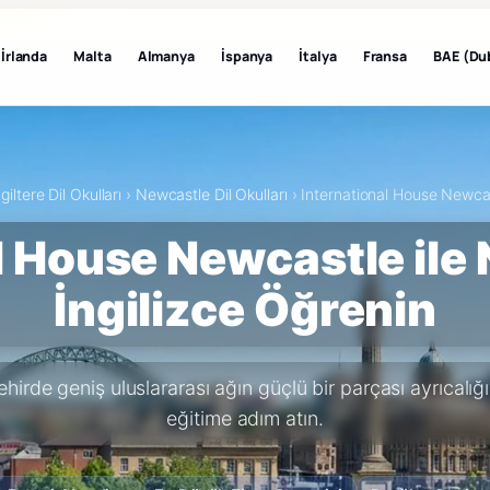
İrlanda
Malta
Almanya
İspanya
İtalya
Fransa
BAE (Du
ngiltere Dil Okulları
›
Newcastle Dil Okulları
›
International House Newcas
l House Newcastle ile
İngilizce Öğrenin
hirde geniş uluslararası ağın güçlü bir parçası ayrıcalığı
eğitime adım atın.