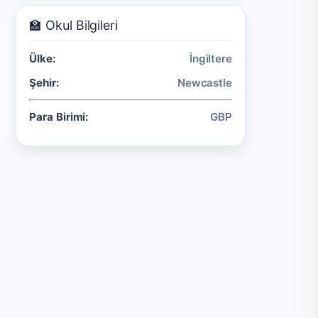
🏫 Okul Bilgileri
Ülke:
İngiltere
Şehir:
Newcastle
Para Birimi:
GBP