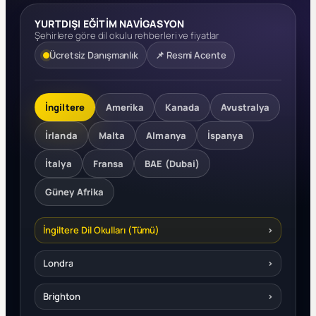
YURTDIŞI EĞİTİM NAVİGASYON
Şehirlere göre dil okulu rehberleri ve fiyatlar
Ücretsiz Danışmanlık
📌 Resmi Acente
İngiltere
Amerika
Kanada
Avustralya
İrlanda
Malta
Almanya
İspanya
İtalya
Fransa
BAE (Dubai)
Güney Afrika
İngiltere Dil Okulları (Tümü)
›
Londra
›
Brighton
›