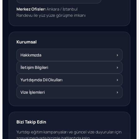
Merkez Ofisler:
Ankara / İstanbul
Randevu ile yüz yüze görüşme imkanı
Kurumsal
Hakkımızda
›
İletişim Bilgileri
›
Yurtdışında Dil Okulları
›
Vize İşlemleri
›
Bizi Takip Edin
Yurtdışı eğitim kampanyaları ve güncel vize duyuruları için
sosyal medyada bizimle bağlantıda kalın.