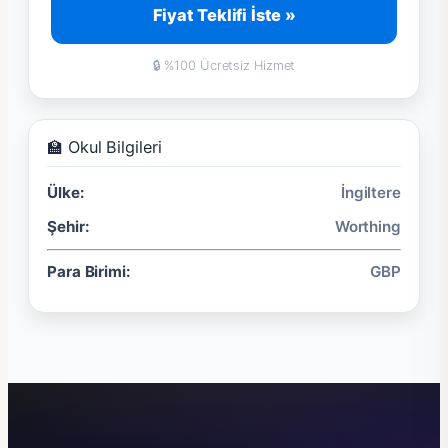
Fiyat Teklifi İste »
🔒 %100 Ücretsiz Hizmet
🏫 Okul Bilgileri
Ülke:
İngiltere
Şehir:
Worthing
Para Birimi:
GBP