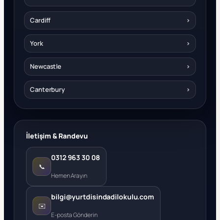
Cardiff
›
York
›
Newcastle
›
Canterbury
›
İletişim & Randevu
0312 963 30 08
📞
Hemen Arayın
bilgi@yurtdisindadilokulu.com
✉️
E-posta Gönderin