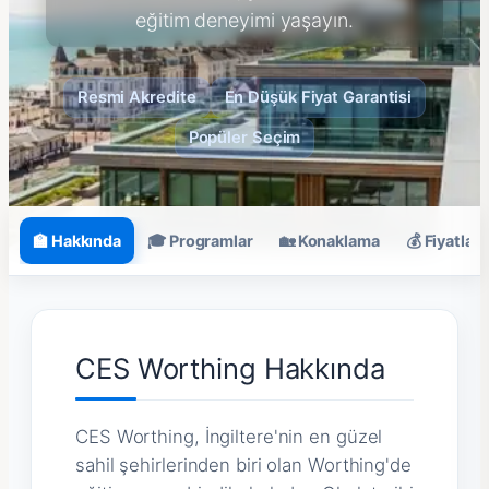
eğitim deneyimi yaşayın.
Resmi Akredite
En Düşük Fiyat Garantisi
Popüler Seçim
🏫 Hakkında
🎓 Programlar
🏡 Konaklama
💰 Fiyatlar
CES Worthing Hakkında
CES Worthing, İngiltere'nin en güzel
sahil şehirlerinden biri olan Worthing'de