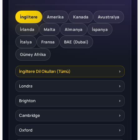
İngiltere
Amerika
Kanada
Avustralya
İrlanda
Malta
Almanya
İspanya
İtalya
Fransa
BAE (Dubai)
Güney Afrika
İngiltere Dil Okulları (Tümü)
›
Londra
›
Brighton
›
Cambridge
›
Oxford
›