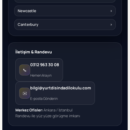
Newcastle
›
Canterbury
›
İletişim & Randevu
0312 963 30 08
📞
Hemen Arayın
bilgi@yurtdisindadilokulu.com
✉️
E-posta Gönderin
Merkez Ofisler:
Ankara / İstanbul
Randevu ile yüz yüze görüşme imkanı