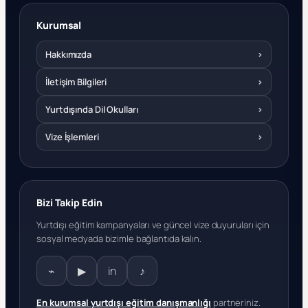
Kurumsal
Hakkımızda
›
İletişim Bilgileri
›
Yurtdışında Dil Okulları
›
Vize İşlemleri
›
Bizi Takip Edin
Yurtdışı eğitim kampanyaları ve güncel vize duyuruları için
sosyal medyada bizimle bağlantıda kalın.
⌁
▶
in
♪
En kurumsal yurtdışı eğitim danışmanlığı
partneriniz.