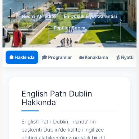
Resmi Akredite
En Düşük Fiyat Garantisi
Popüler Seçim
🏫 Hakkında
🎓 Programlar
🏡 Konaklama
💰 Fiyatlar
English Path Dublin
Hakkında
English Path Dublin, İrlanda'nın
başkenti Dublin'de kaliteli İngilizce
eğitimi alabileceğiniz prestijli bir dil