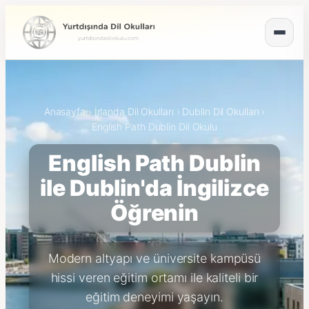
Anasayfa
›
İrlanda Dil Okulları
›
Dublin Dil Okulları
›
English Path Dublin Dil Okulu
English Path Dublin
ile Dublin'da İngilizce
Öğrenin
Modern altyapı ve üniversite kampüsü
hissi veren eğitim ortamı ile kaliteli bir
eğitim deneyimi yaşayın.