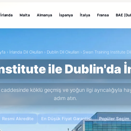
İrlanda
Malta
Almanya
İspanya
İtalya
Fransa
BAE (Du
yfa
›
İrlanda Dil Okulları
›
Dublin Dil Okulları
›
Swan Training Institute Di
stitute ile Dublin'da 
 caddesinde köklü geçmiş ve yoğun ilgi ayrıcalığıyla hay
adım atın.
Resmi Akredite
En Düşük Fiyat Garantisi
Popüler Seçim