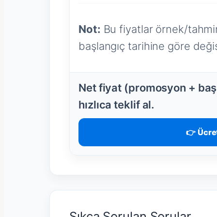
Not:
Bu fiyatlar örnek/tahmin
başlangıç tarihine göre değişi
Net fiyat (promosyon + başl
hızlıca teklif al.
👉 Ücret
Sıkça Sorulan Sorular