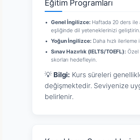
Eğitim Programları
Genel İngilizce:
Haftada 20 ders ile 
eşliğinde dil yeteneklerinizi geliştirin
Yoğun İngilizce:
Daha hızlı ilerleme 
Sınav Hazırlık (IELTS/TOEFL):
Özel 
skorları hedefleyin.
💡
Bilgi:
Kurs süreleri genellikl
değişmektedir. Seviyenize uygu
belirlenir.