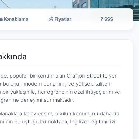
🏡 Konaklama
💰 Fiyatlar
❓ SSS
Hakkında
inde, popüler bir konum olan Grafton Street'te yer
n bu okul, modern donanımı, ve yüksek kaliteli
lı bir yaklaşımla, her öğrencinin özel ihtiyaçlarını ve
ir öğrenme deneyimi sunmaktadır.
olanaklara kolay erişim, okulun konumunu daha da
nimin buluştuğu bu noktada, İngilizce eğitiminizi