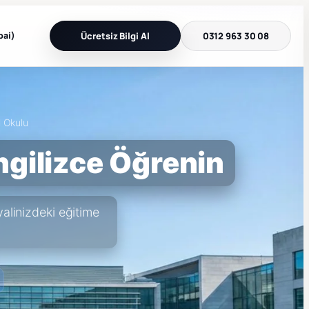
bai)
Ücretsiz Bilgi Al
0312 963 30 08
l Okulu
İngilizce Öğrenin
alinizdeki eğitime