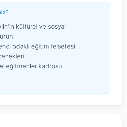
iz?
in'in kültürel ve sosyal
sürün.
enci odaklı eğitim felsefesi.
enekleri.
el eğitmenler kadrosu.