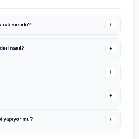
+
larak nerede?
+
leri nasıl?
+
+
+
si yapıyor mu?