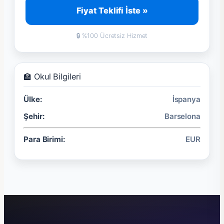
Fiyat Teklifi İste »
🔒 %100 Ücretsiz Hizmet
🏫 Okul Bilgileri
Ülke:
İspanya
Şehir:
Barselona
Para Birimi:
EUR