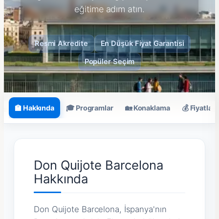
eğitime adım atın.
Resmi Akredite
En Düşük Fiyat Garantisi
Popüler Seçim
🏫 Hakkında
🎓 Programlar
🏡 Konaklama
💰 Fiyatlar
Don Quijote Barcelona
Hakkında
Don Quijote Barcelona, İspanya'nın