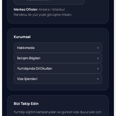
Merkez Ofisler:
Ankara / İstanbul
Randevu ile yüz yüze görüşme imkanı
Kurumsal
Hakkımızda
›
İletişim Bilgileri
›
Yurtdışında Dil Okulları
›
Vize İşlemleri
›
Bizi Takip Edin
Yurtdışı eğitim kampanyaları ve güncel vize duyuruları için