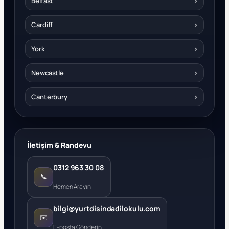
Belfast
›
Cardiff
›
York
›
Newcastle
›
Canterbury
›
İletişim & Randevu
0312 963 30 08
📞
Hemen Arayın
bilgi@yurtdisindadilokulu.com
✉️
E-posta Gönderin