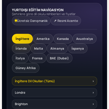
YURTDIŞI EĞİTİM NAVİGASYON
Şehirlere göre dil okulu rehberleri ve fiyatlar
Ücretsiz Danışmanlık
📌 Resmi Acente
İngiltere
Amerika
Kanada
Avustralya
İrlanda
Malta
Almanya
İspanya
İtalya
Fransa
BAE (Dubai)
Güney Afrika
İngiltere Dil Okulları (Tümü)
›
Londra
›
Brighton
›