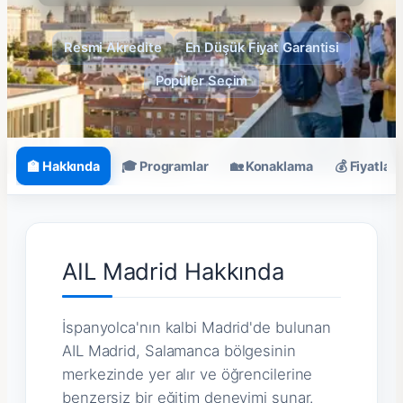
Resmi Akredite
En Düşük Fiyat Garantisi
Popüler Seçim
🏫 Hakkında
🎓 Programlar
🏡 Konaklama
💰 Fiyatlar
AIL Madrid Hakkında
İspanyolca'nın kalbi Madrid'de bulunan
AIL Madrid, Salamanca bölgesinin
merkezinde yer alır ve öğrencilerine
benzersiz bir eğitim deneyimi sunar.