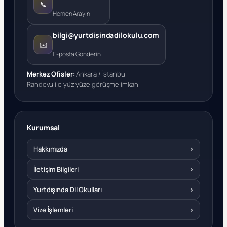
📞
Hemen Arayın
bilgi@yurtdisindadilokulu.com
✉️
E-posta Gönderin
Merkez Ofisler:
Ankara / İstanbul
Randevu ile yüz yüze görüşme imkanı
Kurumsal
Hakkımızda
›
İletişim Bilgileri
›
Yurtdışında Dil Okulları
›
Vize İşlemleri
›