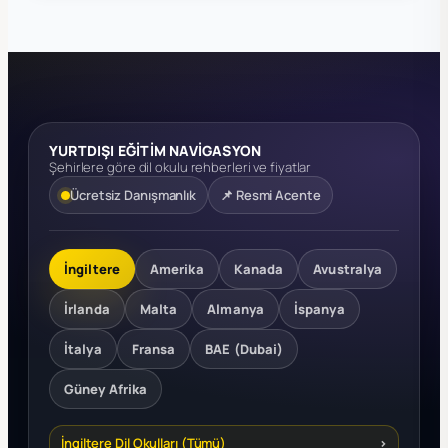
YURTDIŞI EĞİTİM NAVİGASYON
Şehirlere göre dil okulu rehberleri ve fiyatlar
Ücretsiz Danışmanlık
📌 Resmi Acente
İngiltere
Amerika
Kanada
Avustralya
İrlanda
Malta
Almanya
İspanya
İtalya
Fransa
BAE (Dubai)
Güney Afrika
İngiltere Dil Okulları (Tümü)
›