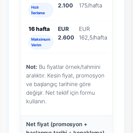
2.100
175/hafta
Hızlı
İlerleme
16 hafta
EUR
EUR
2.600
162,5/hafta
Maksimum
Verim
Not:
Bu fiyatlar örnek/tahmini
aralıktır. Kesin fiyat, promosyon
ve başlangıç tarihine göre
değişir. Net teklif için formu
kullanın.
Net fiyat (promosyon +
başlangıç tarihi + konaklama)